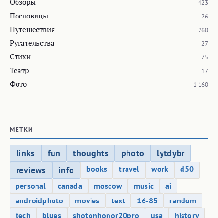
Обзоры
423
Пословицы
26
Путешествия
260
Ругательства
27
Стихи
75
Театр
17
Фото
1 160
МЕТКИ
links
fun
thoughts
photo
lytdybr
books
travel
work
d50
reviews
info
personal
canada
moscow
music
ai
androidphoto
movies
text
16-85
random
tech
blues
shotonhonor20pro
usa
history