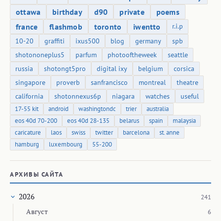
ottawa
birthday
d90
private
poems
france
flashmob
toronto
iwentto
r.i.p
10-20
graffiti
ixus500
blog
germany
spb
shotononeplus5
parfum
photooftheweek
seattle
russia
shotongt5pro
digital ixy
belgium
corsica
singapore
proverb
sanfrancisco
montreal
theatre
california
shotonnexus6p
niagara
watches
useful
17-55 kit
android
washingtondc
trier
australia
eos 40d 70-200
eos 40d 28-135
belarus
spain
malaysia
caricature
laos
swiss
twitter
barcelona
st. anne
hamburg
luxembourg
55-200
АРХИВЫ САЙТА
2026
241
Август
6