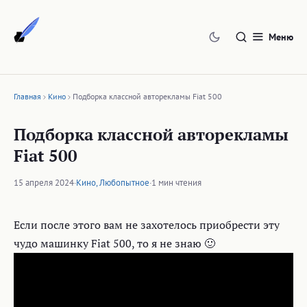
Перейти
к
Меню
содержимому
Главная
Кино
Подборка классной авторекламы Fiat 500
Подборка классной авторекламы
Fiat 500
15 апреля 2024
·
Кино
,
Любопытное
·
1 мин чтения
Если после этого вам не захотелось приобрести эту
чудо машинку Fiat 500, то я не знаю 🙂