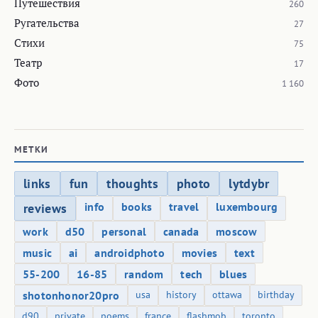
Путешествия
260
Ругательства
27
Стихи
75
Театр
17
Фото
1 160
МЕТКИ
links
fun
thoughts
photo
lytdybr
info
books
travel
luxembourg
reviews
work
d50
personal
canada
moscow
music
ai
androidphoto
movies
text
55-200
16-85
random
tech
blues
shotonhonor20pro
usa
history
ottawa
birthday
d90
private
poems
france
flashmob
toronto