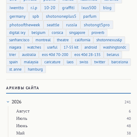
iwentto
r.i.p
10-20
graffiti
ixus500
blog
germany
spb
shotononeplus5
parfum
photooftheweek
seattle
russia
shotongt5pro
digital ixy
belgium
corsica
singapore
proverb
sanfrancisco
montreal
theatre
california
shotonnexus6p
niagara
watches
useful
17-55 kit
android
washingtondc
trier
australia
eos 40d 70-200
eos 40d 28-135
belarus
spain
malaysia
caricature
laos
swiss
twitter
barcelona
st. anne
hamburg
АРХИВЫ САЙТА
2026
241
Август
6
Июль
40
Июнь
48
Май
38