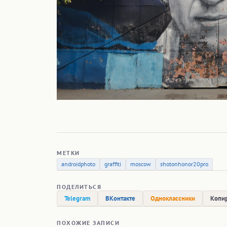
МЕТКИ
androidphoto
graffiti
moscow
shotonhonor20pro
ПОДЕЛИТЬСЯ
Telegram
ВКонтакте
Одноклассники
Копир
ПОХОЖИЕ ЗАПИСИ