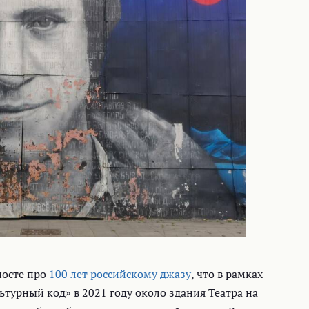
посте про
100 лет российскому джазу
, что в рамках
турный код» в 2021 году около здания Театра на