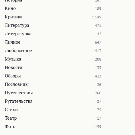
167
Кино
189
Критика
1 149
Литература
471
Литературка
42
Личное
647
Любопытное
1 413
Музыка
208
Новости
135
Обзоры
423
Пословицы
26
Путешествия
260
Ругательства
27
Стихи
75
Театр
17
Фото
1 159