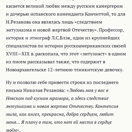
касается великой любви между русским камергером
и дочерью испанского коменданта Кончиттой, то для
Н.Резанова она являлась лишь «следствием
энтузиазма и новой жертвой Отечеству». П
рофессор,
историк и этнограф
Л.С.Блэк, один из крупнейших
специалистов по истории русскоамериканских связей
XVIII—XIX в. раскопала, что этот «энтузиаст» в одном
из писем рассказывал также, что содержит в
Новоархангельске 12-летнюю тлинкитскую девочку.
Ну и позволю себе привести строки из последнего
письма Николая Резанова: «
Любовь моя у вас в
Невском под куском мрамора, а здесь следствие
энтузиазма и новая жертва Отечеству. Контепсия
мила, как ангел, прекрасна, добра сердцем, любит
меня… Я плачу о том, что нет ей места в сердце
моём
».