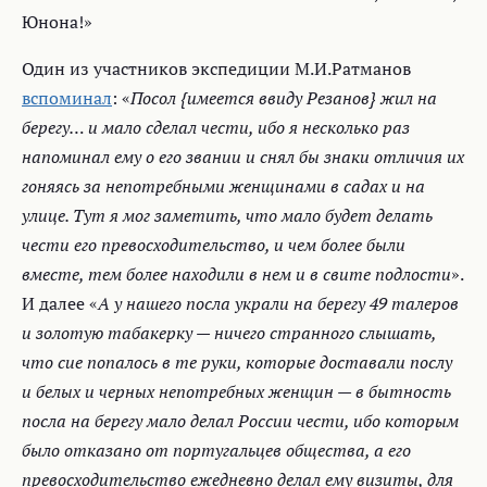
Юнона!»
Один из участников экспедиции М.И.Ратманов
вспоминал
: «
Посол {имеется ввиду Резанов} жил на
берегу… и мало сделал чести, ибо я несколько раз
напоминал ему о его звании и снял бы знаки отличия их
гоняясь за непотребными женщинами в садах и на
улице. Тут я мог заметить, что мало будет делать
чести его превосходительство, и чем более были
вместе, тем более находили в нем и в свите подлости
».
И далее «
А у нашего посла украли на берегу 49 талеров
и золотую табакерку — ничего странного слышать,
что сие попалось в те руки, которые доставали послу
и белых и черных непотребных женщин — в бытность
посла на берегу мало делал России чести, ибо которым
было отказано от португальцев общества, а его
превосходительство ежедневно делал ему визиты, для