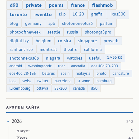
d90
private
poems
france
flashmob
toronto
iwentto
r.i.p
10-20
graffiti
ixus500
blog
germany
spb
shotononeplus5
parfum
photooftheweek
seattle
russia
shotongt5pro
digital ixy
belgium
corsica
singapore
proverb
sanfrancisco
montreal
theatre
california
17-55 kit
shotonnexus6p
niagara
watches
useful
android
washingtondc
trier
australia
eos 40d 70-200
eos 40d 28-135
belarus
spain
malaysia
photo
caricature
laos
swiss
twitter
barcelona
st. anne
hamburg
luxembourg
ottawa
55-200
canada
d50
АРХИВЫ САЙТА
2026
240
Август
5
Июль
40