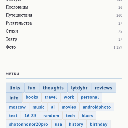
Пословицы
26
Путешествия
260
Ругательства
27
Стихи
75
Театр
17
Фото
1 159
МЕТКИ
links
fun
thoughts
lytdybr
reviews
books
travel
work
personal
info
moscow
music
ai
movies
androidphoto
text
16-85
random
tech
blues
shotonhonor20pro
usa
history
birthday