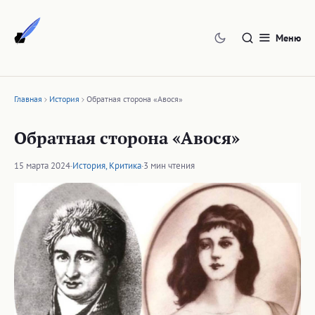
Перейти
к
Меню
содержимому
Главная
История
Обратная сторона «Авося»
Обратная сторона «Авося»
15 марта 2024
·
История
,
Критика
·
3 мин чтения