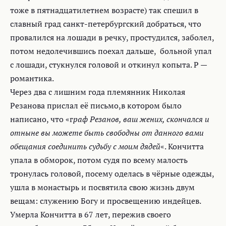
тоже в пятнадцатилетнем возрасте) так спешил в
славный град санкт-петербургский добраться, что
провалился на лошади в речку, простудился, заболел,
потом недолечившись поехал дальше, больной упал
с лошади, стукнулся головой и откинул копыта. Р —
романтика.
Через два с лишним года племянник Николая
Резанова прислал её письмо,в котором было
написано, что «г
раф Резанов, ваш жених, скончался и
отныне вы можете быть свободны от данного вами
обещания соединить судьбу с моим дядей
«. Кончитта
упала в обморок, потом судя по всему малость
тронулась головой, посему оделась в чёрные одежды,
ушла в монастырь и посвятила свою жизнь двум
вещам: служению Богу и просвещению индейцев.
Умерла Кончитта в 67 лет, пережив своего