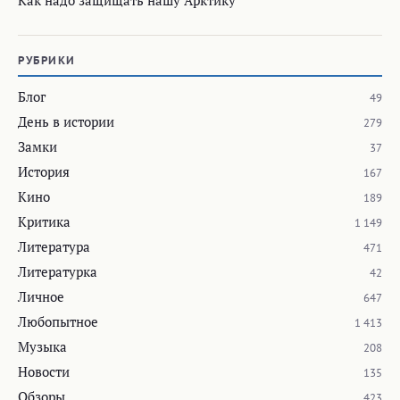
Как надо защищать нашу Арктику
РУБРИКИ
Блог
49
День в истории
279
Замки
37
История
167
Кино
189
Критика
1 149
Литература
471
Литературка
42
Личное
647
Любопытное
1 413
Музыка
208
Новости
135
Обзоры
423