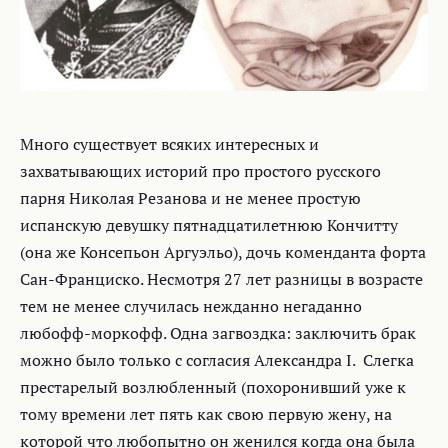
Много существует всяких интересных и
захватывающих историй про простого русского
парня Николая Резанова и не менее простую
испанскую девушку пятнадцатилетнюю Кончитту
(она же Консепьон Аргуэльо), дочь коменданта форта
Сан-Франциско. Несмотря 27 лет разницы в возрасте
тем не менее случилась нежданно негаданно
любофф-моркофф. Одна загвоздка: заключить брак
можно было только с согласия Александра I. Слегка
престарелый возлюбленный (похоронивший уже к
тому времени лет пять как свою первую жену, на
которой что любопытно он женился когда она была