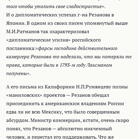
того чтобы утолить свое сладострастие
».
И о дипломатических успехах г-на Резанова в
Японии. В одном из своих писем упомянутый выше
М.И.Ратманов так охарактеризовал
«дипломатические усилия» российского
посланника:«
фарсы господина действительного
камергера Резанова то наделали, что мы потеряли те
права, которые были в 1793-м году Лаксманом
получены
».
А его письма из Калифорнии Н.П.Румянцеву полны
«маниловских» проектов — Резанов обещал
присоединить к американским владениям России
едва ли не всю Мексику, что было совершенным
абсурдом. Министр коммерции, кстати, очень скоро
понял, что Резанов — абсолютно никчемный
человек, и перестал его поддерживать. Что же