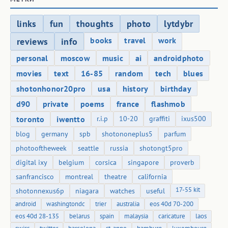
links
fun
thoughts
photo
lytdybr
books
travel
work
reviews
info
personal
moscow
music
ai
androidphoto
movies
text
16-85
random
tech
blues
shotonhonor20pro
usa
history
birthday
d90
private
poems
france
flashmob
toronto
iwentto
r.i.p
10-20
graffiti
ixus500
blog
germany
spb
shotononeplus5
parfum
photooftheweek
seattle
russia
shotongt5pro
digital ixy
belgium
corsica
singapore
proverb
sanfrancisco
montreal
theatre
california
17-55 kit
shotonnexus6p
niagara
watches
useful
android
washingtondc
trier
australia
eos 40d 70-200
eos 40d 28-135
belarus
spain
malaysia
caricature
laos