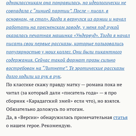
одноклассникам она понравилась, но идеологически не
совпадала с “линией партии”. После – писал, в
основном, «в стол». Когда я вернулся из армии и начал
работать на пресненском заводе, у меня под рукой
оказалась печатная машинка «Ундервуд». Тогда я начал
писать свои первые рассказы, которые пользовались
популярностью у моих коллег. Они были пикантного
содержания. Сейчас такой формат прозы сильно
востребован на “Литнете”. Те эротические рассказы
долго ходили из рук в рук
.
По классике скажу правду матку — романа пока не
читал (за который дали «писатель года» — я про
сборник «Карадагский змей» если что), но взялся.
Обязательно доложусь по итогам.
Да, в «Версии» обнаружилась примечательная
статья
о нашем герое. Рекомендую.