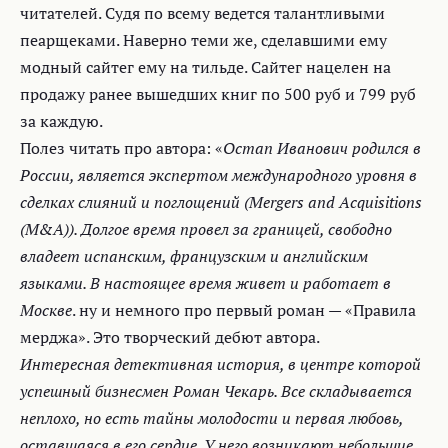
читателей. Судя по всему ведется талантливыми
пеарщеками. Наверно теми же, сделавшими ему
модный сайтег ему на тильде. Сайтег нацелен на
продажу ранее вышедших книг по 500 руб и 799 руб
за каждую.
Полез читать про автора: «
Остап Иванович родился в
России, является экспертом международного уровня в
сделках слияний и поглощений (Mergers and Acquisitions
(M&A)). Долгое время провел за границей, свободно
владеет испанским, французским и английским
языками. В настоящее время живет и работает в
Москве
. ну и немного про первый роман — «Правила
мерджа». Это творческий дебют автора.
Интересная детективная история, в центре которой
успешный бизнесмен Роман Чекарь. Все складывается
неплохо, но есть тайны молодости и первая любовь,
оставшаяся в его сердце. У него возникают небольшие