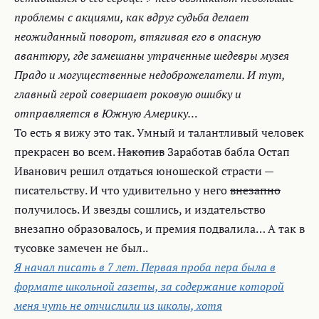
проблемы с акциями, как вдруг судьба делает
неожиданный поворот, втягивая его в опасную
авантюру, где замешаны утраченные шедевры музея
Прадо и могущественные недоброжелатели. И тут,
главный герой совершает роковую ошибку и
отправляется в Южную Америку…
То есть я вижу это так. Умный и талантливый человек
прекрасен во всем.
Накопив
Заработав бабла Остап
Иванович решил отдаться юношеской страсти —
писательству. И что удивительно у него
внезапно
получилось. И звезды сошлись, и издательство
внезапно образовалось, и премия подвалила… А так в
тусовке замечен не был..
Я начал писать в 7 лет. Первая проба пера была в
формате школьной газеты, за содержание которой
меня чуть не отчислили из школы, хотя