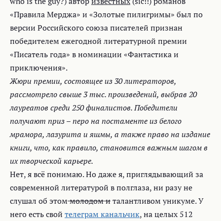
who is the guy?) автор
известных
(sic!!) романов
«Правила Мерджа» и «Золотые пилигримы» был по
версии Российского союза писателей признан
победителем ежегодной литературной премии
«Писатель года» в номинации «Фантастика и
приключения».
Жюри премии, состоящее из 30 литераторов,
рассмотрело свыше 3 тыс. произведений, выбрав 20
лауреатов среди 250 финалистов. Победители
получают приз – перо на постаменте из белого
мрамора, лазурита и яшмы, а также право на издание
книги, что, как правило, становится важным шагом в
их творческой карьере.
Нет, я всё понимаю. Но даже я, приглядывающий за
современной литературой в полглаза, ни разу не
слушал об этом
молодом и
талантливом уникуме. У
него есть свой
телеграм канальчик
, на целых 512