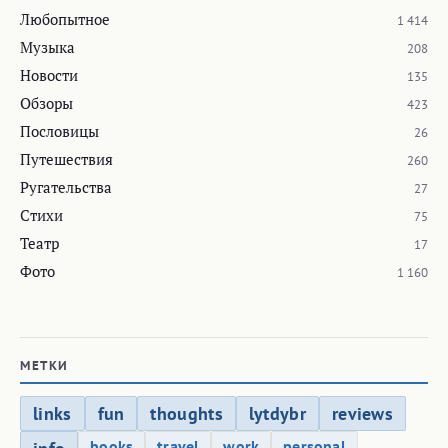
Любопытное
1 414
Музыка
208
Новости
135
Обзоры
423
Пословицы
26
Путешествия
260
Ругательства
27
Стихи
75
Театр
17
Фото
1 160
МЕТКИ
links
fun
thoughts
lytdybr
reviews
books
travel
work
personal