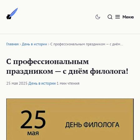
Перейти
к
Меню
содержимому
Главная
День в истории
С профессиональным праздником — с днём…
С профессиональным
праздником — с днём филолога!
25 мая 2025
·
День в истории
·
1 мин чтения