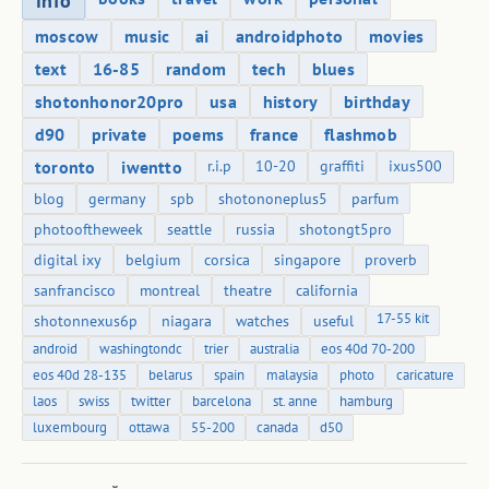
info
moscow
music
ai
androidphoto
movies
text
16-85
random
tech
blues
shotonhonor20pro
usa
history
birthday
d90
private
poems
france
flashmob
toronto
iwentto
r.i.p
10-20
graffiti
ixus500
blog
germany
spb
shotononeplus5
parfum
photooftheweek
seattle
russia
shotongt5pro
digital ixy
belgium
corsica
singapore
proverb
sanfrancisco
montreal
theatre
california
17-55 kit
shotonnexus6p
niagara
watches
useful
android
washingtondc
trier
australia
eos 40d 70-200
eos 40d 28-135
belarus
spain
malaysia
photo
caricature
laos
swiss
twitter
barcelona
st. anne
hamburg
luxembourg
ottawa
55-200
canada
d50