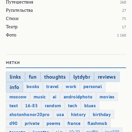
Путешествия
260
Ругательства
27
Стихи
75
Театр
17
Фото
1 160
МЕТКИ
links
fun
thoughts
lytdybr
reviews
books
travel
work
personal
info
moscow
music
ai
androidphoto
movies
text
16-85
random
tech
blues
shotonhonor20pro
usa
history
birthday
d90
private
poems
france
flashmob
r.i.p
10-20
graffiti
ixus500