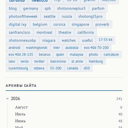
toronto
iwentto
blog
germany
spb
shotononeplus5
parfum
photooftheweek
seattle
russia
shotongt5pro
digital ixy
belgium
corsica
singapore
proverb
sanfrancisco
montreal
theatre
california
17-55 kit
shotonnexus6p
niagara
watches
useful
android
washingtondc
trier
australia
eos 40d 70-200
eos 40d 28-135
belarus
spain
malaysia
photo
caricature
laos
swiss
twitter
barcelona
st. anne
hamburg
luxembourg
ottawa
55-200
canada
d50
АРХИВЫ САЙТА
2026
241
Август
6
Июль
40
Июнь
48
Май
38