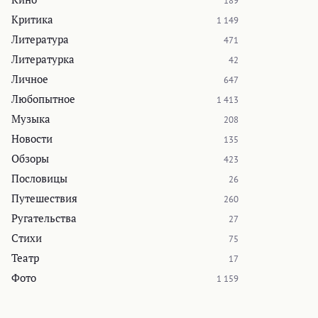
189
Критика
1 149
Литература
471
Литературка
42
Личное
647
Любопытное
1 413
Музыка
208
Новости
135
Обзоры
423
Пословицы
26
Путешествия
260
Ругательства
27
Стихи
75
Театр
17
Фото
1 159