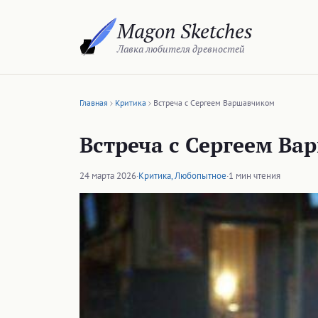
Перейти
Magon Sketches
к
содержимому
Лавка любителя древностей
Главная
Критика
Встреча с Сергеем Варшавчиком
Встреча с Сергеем В
24 марта 2026
·
Критика
,
Любопытное
·
1 мин чтения