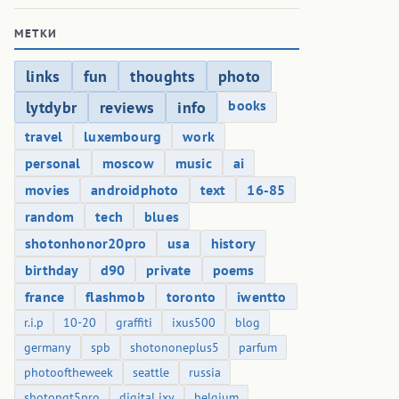
МЕТКИ
links
fun
thoughts
photo
books
lytdybr
reviews
info
travel
luxembourg
work
personal
moscow
music
ai
movies
androidphoto
text
16-85
random
tech
blues
shotonhonor20pro
usa
history
birthday
d90
private
poems
france
flashmob
toronto
iwentto
r.i.p
10-20
graffiti
ixus500
blog
germany
spb
shotononeplus5
parfum
photooftheweek
seattle
russia
shotongt5pro
digital ixy
belgium