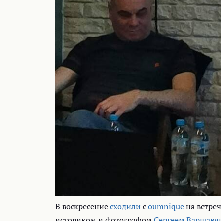
В воскресение
сходили
с
oumnique
на встре
историком и фотографом
Сергеем Варшавч