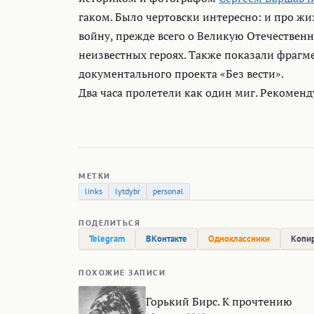
гаком. Было чертовски интересно: и про жиз
войну, прежде всего о Великую Отечественн
неизвестных героях. Также показали фраг
документального проекта «Без вести».
Два часа пролетели как один миг. Рекомен
МЕТКИ
links
lytdybr
personal
ПОДЕЛИТЬСЯ
Telegram
ВКонтакте
Одноклассники
Копир
ПОХОЖИЕ ЗАПИСИ
Горький Бирс. К прочтению