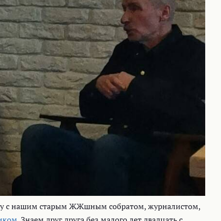
чу с нашим старым ЖЖшным собратом, журналистом,
иком
.
Знаем друг друга без малого лет двадцать с