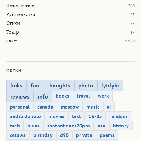
Путешествия
260
Ругательства
27
Стихи
75
Театр
17
Фото
1 160
МЕТКИ
links
fun
thoughts
photo
lytdybr
books
travel
work
reviews
info
personal
canada
moscow
music
ai
androidphoto
movies
text
16-85
random
tech
blues
shotonhonor20pro
usa
history
ottawa
birthday
d90
private
poems