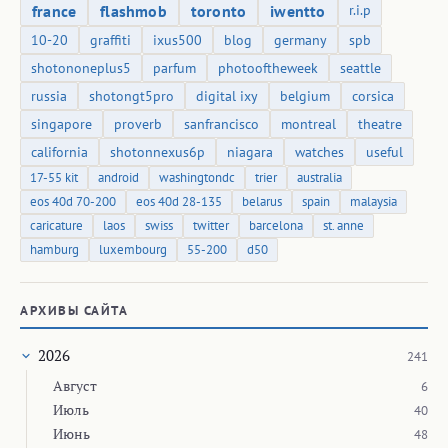
france
flashmob
toronto
iwentto
r.i.p
10-20
graffiti
ixus500
blog
germany
spb
shotononeplus5
parfum
photooftheweek
seattle
russia
shotongt5pro
digital ixy
belgium
corsica
singapore
proverb
sanfrancisco
montreal
theatre
california
shotonnexus6p
niagara
watches
useful
17-55 kit
android
washingtondc
trier
australia
eos 40d 70-200
eos 40d 28-135
belarus
spain
malaysia
caricature
laos
swiss
twitter
barcelona
st. anne
hamburg
luxembourg
55-200
d50
АРХИВЫ САЙТА
2026
241
Август
6
Июль
40
Июнь
48