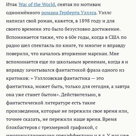
Итак
War of the World
, снятая по мотивам
одноимённого
романа Герберта Уэллса
. Уэллс
написал свой роман, кажется, в 1898 году и для
своего времени это было безусловно достижение.
Вспоминается также, что в 60е годы, когда в США по
радио шел спектакль по книге, то многие и вправду
поверили, что началось вторжение марсиан. Мне
вспоминается еще по школьным временам, когда я и
вправду зачитывался фантастикой фраза одного из
критиков: » Уэллсовская фантастика — это
фантастика, может быть, только для сегодня, а завтра
она уже станет бытом». Действительно, в
фантастической литературе есть такие
произведения, которые не пережили свое время или,
точнее сказать, не пережили наше время. Время
блокбастеров с трехмерной графикой, с
многомиллионными спецэффектами и т.д. У нас уже