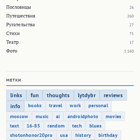
Пословицы
26
Путешествия
260
Ругательства
27
Стихи
75
Театр
17
Фото
1 160
МЕТКИ
links
fun
thoughts
lytdybr
reviews
books
travel
work
personal
info
moscow
music
ai
androidphoto
movies
text
16-85
random
tech
blues
shotonhonor20pro
usa
history
birthday