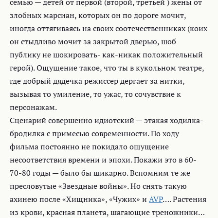
семью — детей от первой (второй, третьей ) жены от
злобных марсиан, которых он по дороге мочит,
иногда оттягиваясь на своих соотечественниках (коих
он стыдливо мочит за закрытой дверью, шоб
публику не шокировать- как-никак положительный
герой). Ощущение такое, что ты в кукольном театре,
где добрый дядечка режиссер дергает за нитки,
вызывая то умиление, то ужас, то сочувствие к
персонажам.
Сценарий совершенно идиотский — этакая ходилка-
бродилка с примесью современности. По ходу
фильма постоянно не покидало ощущение
несоответствия времени и эпохи. Покажи это в 60-
70-80 годы — было бы шикарно. Вспомним те же
пресловутые «Звездные войны». Но снять такую
ахинею после «Хищника», «Чужих» и
AVP
…. Растения
из крови, красная планета, шагающие треножники…