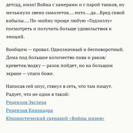
детсад, имхо! Война с хамерами и с парой танков, ну
мелькнуло звено самолетов…. енто….да…Бред сивой
кобылы…. По-мойму проще любую «Годзиллу»
посмотреть и получить больше удовольствия и
эмоций.
Вообщем — провал. Однозначный и бесповоротный.
Дома под большое количество пива и раков/
креветок/водку — разок пойдет, но на большом
экране — упаси боже.
Написав сей опус, глянул в сеть, что там пишут.
Радует, что не один я такой:
Рецензия Экслера
Рецензия Кинокадра
Юмористический сценарий «Войны миров»