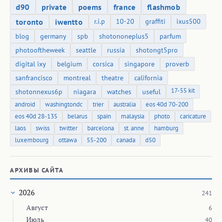
d90
private
poems
france
flashmob
toronto
iwentto
r.i.p
10-20
graffiti
ixus500
blog
germany
spb
shotononeplus5
parfum
photooftheweek
seattle
russia
shotongt5pro
digital ixy
belgium
corsica
singapore
proverb
sanfrancisco
montreal
theatre
california
17-55 kit
shotonnexus6p
niagara
watches
useful
android
washingtondc
trier
australia
eos 40d 70-200
eos 40d 28-135
belarus
spain
malaysia
photo
caricature
laos
swiss
twitter
barcelona
st. anne
hamburg
luxembourg
ottawa
55-200
canada
d50
АРХИВЫ САЙТА
2026
241
Август
6
Июль
40