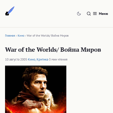
Перейти
к
Меню
содержимому
Главная
Кино
War of the Worlds/ Война Миров
War of the Worlds/ Война Миров
10 августа 2005
·
Кино
,
Критика
·
3 мин чтения