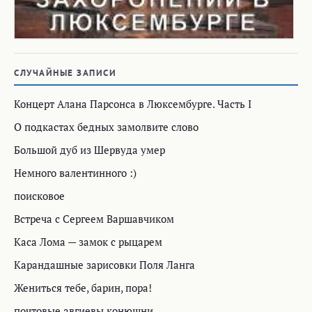
СЛУЧАЙНЫЕ ЗАПИСИ
Концерт Алана Парсонcа в Люксембурге. Часть I
О подкастах бедных замолвите слово
Большой дуб из Шервуда умер
Немного валентинного :)
поисковое
Встреча с Сергеем Варшавчиком
Каса Лома — замок с рыцарем
Карандашные зарисовки Поля Ланга
Жениться тебе, барин, пора!
почтовые авгиевы конюшни