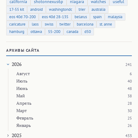
california
shotonnexus6p
niagara
watches
useful
17-55 kit
android
washingtondc
trier
australia
eos 40d 70-200
eos 40d 28-135
belarus
spain
malaysia
caricature
laos
swiss
twitter
barcelona
st. anne
hamburg
ottawa
55-200
canada
d50
АРХИВЫ САЙТА
2026
241
Август
6
Июль
40
Июнь
48
Май
38
Апрель
28
Март
30
Февраль
25
Январь
26
2025
433