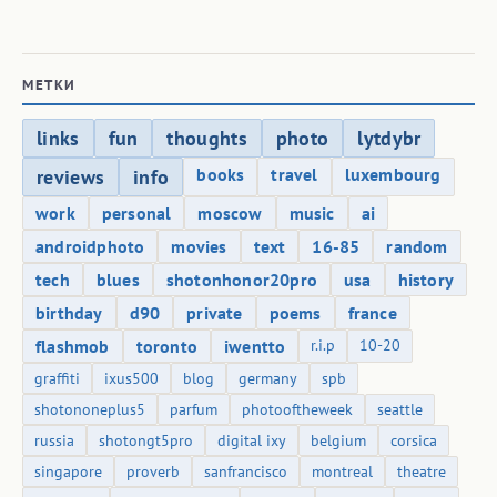
МЕТКИ
links
fun
thoughts
photo
lytdybr
books
travel
luxembourg
reviews
info
work
personal
moscow
music
ai
androidphoto
movies
text
16-85
random
tech
blues
shotonhonor20pro
usa
history
birthday
d90
private
poems
france
flashmob
toronto
iwentto
r.i.p
10-20
graffiti
ixus500
blog
germany
spb
shotononeplus5
parfum
photooftheweek
seattle
russia
shotongt5pro
digital ixy
belgium
corsica
singapore
proverb
sanfrancisco
montreal
theatre