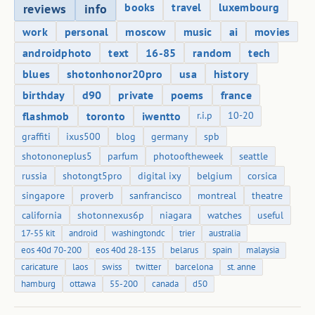
books
travel
luxembourg
reviews
info
work
personal
moscow
music
ai
movies
androidphoto
text
16-85
random
tech
blues
shotonhonor20pro
usa
history
birthday
d90
private
poems
france
flashmob
toronto
iwentto
r.i.p
10-20
graffiti
ixus500
blog
germany
spb
shotononeplus5
parfum
photooftheweek
seattle
russia
shotongt5pro
digital ixy
belgium
corsica
singapore
proverb
sanfrancisco
montreal
theatre
california
shotonnexus6p
niagara
watches
useful
17-55 kit
android
washingtondc
trier
australia
eos 40d 70-200
eos 40d 28-135
belarus
spain
malaysia
caricature
laos
swiss
twitter
barcelona
st. anne
hamburg
ottawa
55-200
canada
d50