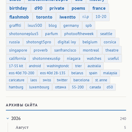
birthday
d90
private
poems
france
flashmob
toronto
iwentto
r.i.p
10-20
graffiti
ixus500
blog
germany
spb
shotononeplus5
parfum
photooftheweek
seattle
russia
shotongt5pro
digital ixy
belgium
corsica
singapore
proverb
sanfrancisco
montreal
theatre
california
shotonnexus6p
niagara
watches
useful
17-55 kit
android
washingtondc
trier
australia
eos 40d 70-200
eos 40d 28-135
belarus
spain
malaysia
caricature
laos
swiss
twitter
barcelona
st. anne
hamburg
luxembourg
ottawa
55-200
canada
d50
АРХИВЫ САЙТА
2026
240
Август
5