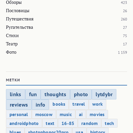
Обзоры
423
Пословицы
26
Путешествия
260
Ругательства
27
Стихи
75
Театр
17
Фото
1 159
МЕТКИ
links
fun
thoughts
photo
lytdybr
books
travel
work
reviews
info
personal
moscow
music
ai
movies
androidphoto
text
16-85
random
tech
blues
shotonhonor20pro
usa
history