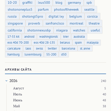
10-20
graffiti
ixus500
blog
germany
spb
shotononeplus5
parfum
photooftheweek
seattle
russia
shotongt5pro
digital ixy
belgium
corsica
singapore
proverb
sanfrancisco
montreal
theatre
california
shotonnexus6p
niagara
watches
useful
17-55 kit
android
washingtondc
trier
australia
eos 40d 70-200
eos 40d 28-135
belarus
spain
malaysia
caricature
laos
swiss
twitter
barcelona
st. anne
hamburg
luxembourg
55-200
d50
АРХИВЫ САЙТА
2026
240
Август
5
Июль
40
Июнь
48
Май
38