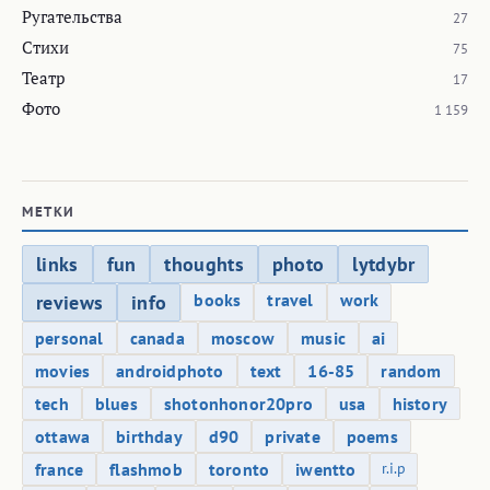
Ругательства
27
Стихи
75
Театр
17
Фото
1 159
МЕТКИ
links
fun
thoughts
photo
lytdybr
books
travel
work
reviews
info
personal
canada
moscow
music
ai
movies
androidphoto
text
16-85
random
tech
blues
shotonhonor20pro
usa
history
ottawa
birthday
d90
private
poems
france
flashmob
toronto
iwentto
r.i.p