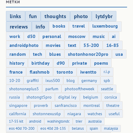
МЕТКИ
links
fun
thoughts
photo
lytdybr
books
travel
luxembourg
reviews
info
work
d50
personal
moscow
music
ai
androidphoto
movies
text
55-200
16-85
random
tech
blues
shotonhonor20pro
usa
history
birthday
d90
private
poems
france
flashmob
toronto
iwentto
r.i.p
10-20
graffiti
ixus500
blog
germany
spb
shotononeplus5
parfum
photooftheweek
seattle
russia
shotongt5pro
digital ixy
belgium
corsica
singapore
proverb
sanfrancisco
montreal
theatre
california
shotonnexus6p
niagara
watches
useful
17-55 kit
android
washingtondc
trier
australia
eos 40d 70-200
eos 40d 28-135
belarus
spain
malaysia