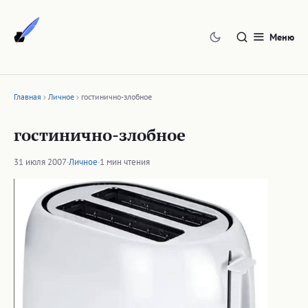
Перейти
к
Меню
содержимому
Главная
Личное
гостинично-злобное
гостинично-злобное
31 июля 2007
·
Личное
·
1 мин чтения