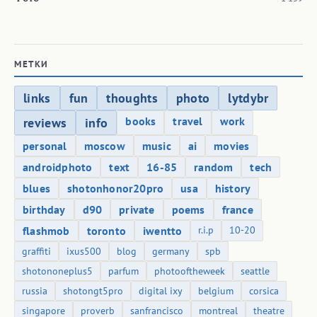
МЕТКИ
links
fun
thoughts
photo
lytdybr
books
travel
work
reviews
info
personal
moscow
music
ai
movies
androidphoto
text
16-85
random
tech
blues
shotonhonor20pro
usa
history
birthday
d90
private
poems
france
flashmob
toronto
iwentto
r.i.p
10-20
graffiti
ixus500
blog
germany
spb
shotononeplus5
parfum
photooftheweek
seattle
russia
shotongt5pro
digital ixy
belgium
corsica
singapore
proverb
sanfrancisco
montreal
theatre