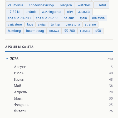
california
shotonnexus6p
niagara
watches
useful
17-55 kit
android
washingtondc
trier
australia
eos 40d 70-200
eos 40d 28-135
belarus
spain
malaysia
caricature
laos
swiss
twitter
barcelona
st. anne
hamburg
luxembourg
ottawa
55-200
canada
d50
АРХИВЫ САЙТА
2026
240
Август
5
Июль
40
Июнь
48
Май
38
Апрель
28
Март
30
Февраль
25
Январь
26