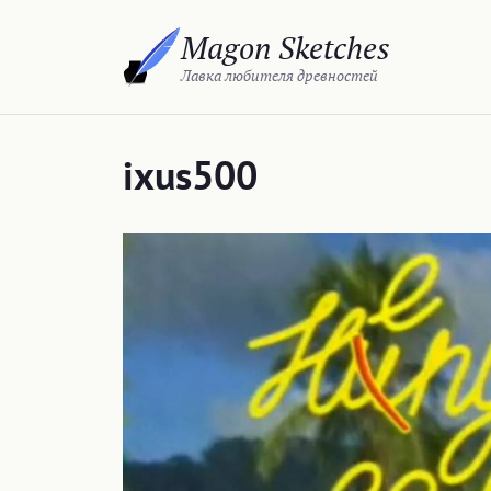
Перейти
Magon Sketches
к
содержимому
Лавка любителя древностей
ixus500