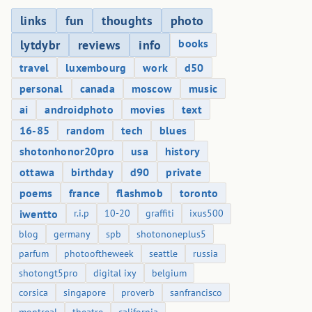
links
fun
thoughts
photo
books
lytdybr
reviews
info
travel
luxembourg
work
d50
personal
canada
moscow
music
ai
androidphoto
movies
text
16-85
random
tech
blues
shotonhonor20pro
usa
history
ottawa
birthday
d90
private
poems
france
flashmob
toronto
iwentto
r.i.p
10-20
graffiti
ixus500
blog
germany
spb
shotononeplus5
parfum
photooftheweek
seattle
russia
shotongt5pro
digital ixy
belgium
corsica
singapore
proverb
sanfrancisco