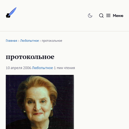
Перейти
к
Меню
содержимому
Главная
Любопытное
протокольное
протокольное
10 апреля 2006
·
Любопытное
·
1 мин чтения