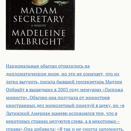
Национальные обычаи отразились на
дипломатическом мире, но это не означает, что их
легко выучить, писала бывший госсекретарь Мадлен
Олбрайт в вышедших в 2003 году мемуарах «Госпожа
министр». Обычно она получала от министров
иностранных дел мимолетный поцелуй в щеку, но «в
Латинской Америке маневр осложнялся тем, что в
некоторых странах целуются слева, а в некоторых –
справа».Она добавила: «Я так и не смогла запомнить,