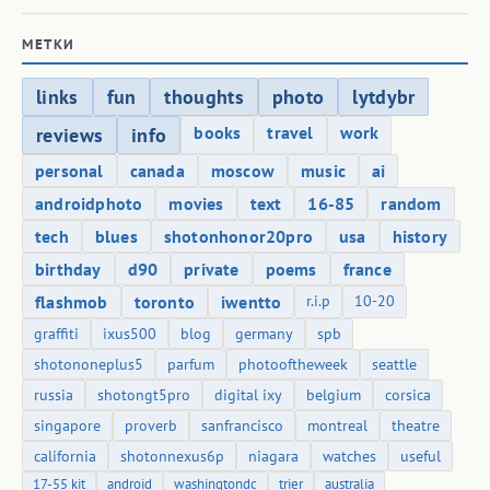
МЕТКИ
links
fun
thoughts
photo
lytdybr
books
travel
work
reviews
info
personal
canada
moscow
music
ai
androidphoto
movies
text
16-85
random
tech
blues
shotonhonor20pro
usa
history
birthday
d90
private
poems
france
flashmob
toronto
iwentto
r.i.p
10-20
graffiti
ixus500
blog
germany
spb
shotononeplus5
parfum
photooftheweek
seattle
russia
shotongt5pro
digital ixy
belgium
corsica
singapore
proverb
sanfrancisco
montreal
theatre
california
shotonnexus6p
niagara
watches
useful
17-55 kit
android
washingtondc
trier
australia