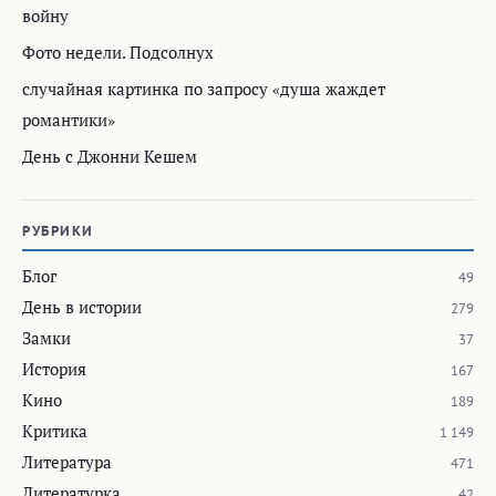
войну
Фото недели. Подсолнух
случайная картинка по запросу «душа жаждет
романтики»
День с Джонни Кешем
РУБРИКИ
Блог
49
День в истории
279
Замки
37
История
167
Кино
189
Критика
1 149
Литература
471
Литературка
42