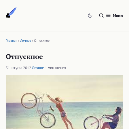
Перейти
к
Меню
содержимому
Главная
Личное
Отпускное
Отпускное
31 августа 2012
·
Личное
·
1 мин чтения