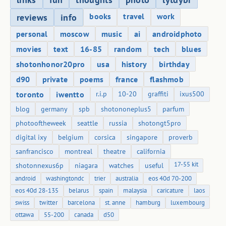
books
travel
work
reviews
info
personal
moscow
music
ai
androidphoto
movies
text
16-85
random
tech
blues
shotonhonor20pro
usa
history
birthday
d90
private
poems
france
flashmob
toronto
iwentto
r.i.p
10-20
graffiti
ixus500
blog
germany
spb
shotononeplus5
parfum
photooftheweek
seattle
russia
shotongt5pro
digital ixy
belgium
corsica
singapore
proverb
sanfrancisco
montreal
theatre
california
17-55 kit
shotonnexus6p
niagara
watches
useful
android
washingtondc
trier
australia
eos 40d 70-200
eos 40d 28-135
belarus
spain
malaysia
caricature
laos
swiss
twitter
barcelona
st. anne
hamburg
luxembourg
ottawa
55-200
canada
d50