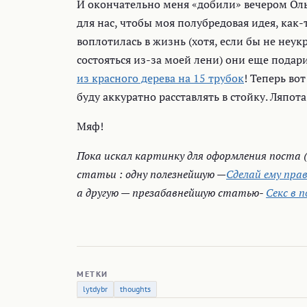
И окончательно меня «добили» вечером Оль
для нас, чтобы моя полубредовая идея, как
воплотилась в жизнь (хотя, если бы не неук
состояться из-за моей лени) они еще подари
из красного дерева на 15 трубок
! Теперь во
буду аккуратно расставлять в стойку. Ляпот
Мяф!
Пока искал картинку для оформления поста (
статьи : одну полезнейшую —
Сделай ему пра
а другую — презабавнейшую статью-
Секс в 
МЕТКИ
lytdybr
thoughts