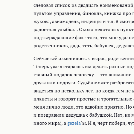
следовал список из двадцать наименований
пультом управления, бинокль, книжка про
жукова, авиамодель, индейцы и т.д. Я смотр
радостная улыбка… Около некоторых пункт
подтверждающие факт того, что мне удало
родственников, дядь, теть, бабушек, дедуш
Сейчас всё изменилось: я вырос, родственн
Теперь уже я стараюсь им делать разные под
главный подарок человеку — это внимание. 
друга или подруги. Судьба может разброса
видеться по нескольку лет, но когда тем н
планеты и говорят простые и трогательные 
меня лично люди, это вдвойне приятно. Но 
и поздравили дедушка с бабушкой. Нет, не
иного мира), а
gezela
‘ы. И я, черт побери, ч