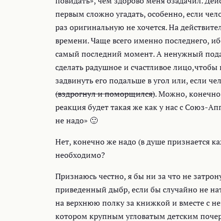
повидать», чем здорово меня озадачил. Де
первым сложно угадать, особенно, если чел
раз оригинальную не хочется. На действите
времени. Чаще всего именно последнего, иб
самый последний момент. А ненужный пода
сделать радушное и счастливое лицо,чтобы н
задвинуть его подальше в угол или, если 
(вздрогнул и поморщился)
. Можно, конечно
реакция будет такая же как у нас с Союз-А
не надо» 🙂
Нет, конечно же надо (в душе признается к
необходимо?
Признаюсь честно, я бы ни за что не затрону
приведенный дыбр, если бы случайно не на
на верхнюю полку за книжкой и вместе с н
котором крупным угловатым детским почер