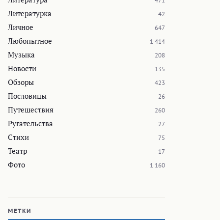
471
Литературка
42
Личное
647
Любопытное
1 414
Музыка
208
Новости
135
Обзоры
423
Пословицы
26
Путешествия
260
Ругательства
27
Стихи
75
Театр
17
Фото
1 160
МЕТКИ