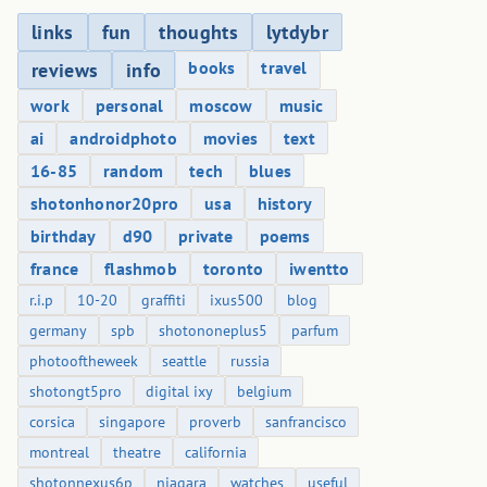
links
fun
thoughts
lytdybr
books
travel
reviews
info
work
personal
moscow
music
ai
androidphoto
movies
text
16-85
random
tech
blues
shotonhonor20pro
usa
history
birthday
d90
private
poems
france
flashmob
toronto
iwentto
r.i.p
10-20
graffiti
ixus500
blog
germany
spb
shotononeplus5
parfum
photooftheweek
seattle
russia
shotongt5pro
digital ixy
belgium
corsica
singapore
proverb
sanfrancisco
montreal
theatre
california
shotonnexus6p
niagara
watches
useful