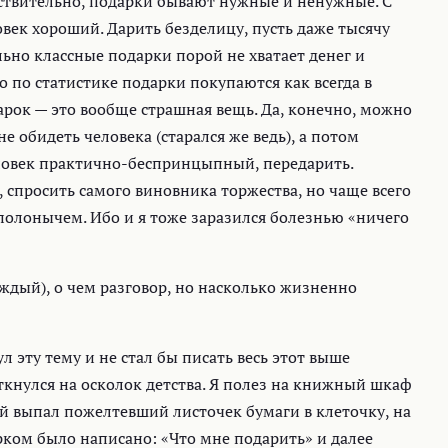
йствительно, подарки бывают нужные и ненужные. С
овек хороший. Дарить безделицу, пусть даже тысячу
льно классные подарки порой не хватает денег и
о по статистике подарки покупаются как всегда в
рок — это вообще страшная вещь. Да, конечно, можно
е обидеть человека (старался же ведь), а потом
человек практично-беспринцыпный, передарить.
, спросить самого виновника торжества, но чаще всего
пполонычем. Ибо и я тоже заразился болезнью «ничего
аждый), о чем разговор, но насколько жизненно
л эту тему и не стал бы писать весь этот выше
ткнулся на осколок детства. Я полез на книжный шкаф
ей выпал пожелтевший листочек бумаги в клеточку, на
ком было написано: «Что мне подарить» и далее