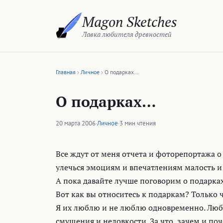
Перейти
Magon Sketches
к
содержимому
Лавка любителя древностей
Главная
Личное
О подарках…
О подарках…
20 марта 2006
·
Личное
·
3 мин чтения
Все ждут от меня отчета и фоторепортажа о
улечься эмоциям и впечатлениям малость и
А пока давайте лучше поговорим о подарках
Вот как вы относитесь к подаркам? Только ч
Я их люблю и не люблю одновременно. Любл
смущения и неловкости. За что, зачем и поче