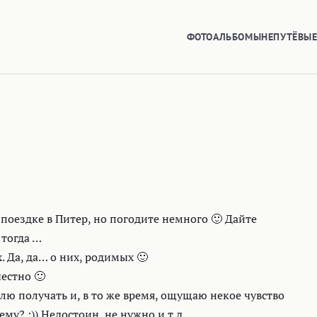
ФОТОАЛЬБОМЫ
НЕПУТЁВЫ
 поездке в Питер, но погодите немного 🙂 Дайте
 тогда …
. Да, да… о них, родимых 🙂
естно 🙂
ю получать и, в то же время, ощущаю некое чувство
му? :)) Недостоин, не нужно и т.д.