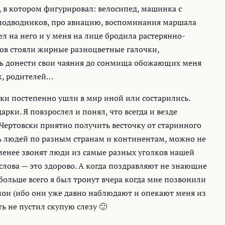
, в котором фигурировал: велосипед, машинка с
 подводников, про авиацию, воспоминания маршала
ел на него и у меня на лице бродила растерянно-
ов стояли жирные разноцветные галочки,
сь донести свои чаяния до сонмища обожающих меня
ек, родителей…
ики постепенно ушли в мир иной или состарились.
арки. Я повзрослел и понял, что всегда и везде
Чертовски приятно получить весточку от старинного
ть людей по разным странам и континентам, можно не
е менее звонят люди из самые разных уголков нашей
слова — это здорово. А когда поздравляют не знающие
больше всего я был тронут вчера когда мне позвонили
 мои (ибо они уже давно наблюдают и опекают меня из
уть не пустил скупую слезу 🙂