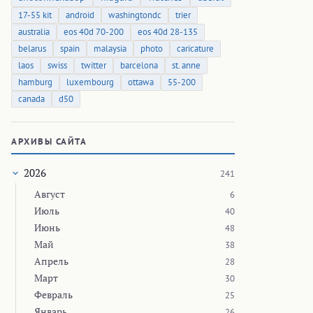
17-55 kit
android
washingtondc
trier
australia
eos 40d 70-200
eos 40d 28-135
belarus
spain
malaysia
photo
caricature
laos
swiss
twitter
barcelona
st. anne
hamburg
luxembourg
ottawa
55-200
canada
d50
АРХИВЫ САЙТА
2026
241
Август
6
Июль
40
Июнь
48
Май
38
Апрель
28
Март
30
Февраль
25
Январь
26