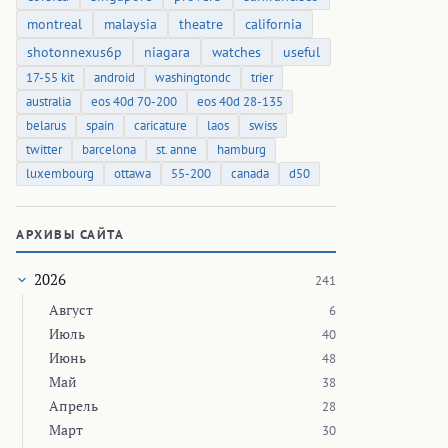
montreal
malaysia
theatre
california
shotonnexus6p
niagara
watches
useful
17-55 kit
android
washingtondc
trier
australia
eos 40d 70-200
eos 40d 28-135
belarus
spain
caricature
laos
swiss
twitter
barcelona
st. anne
hamburg
luxembourg
ottawa
55-200
canada
d50
АРХИВЫ САЙТА
2026
241
Август
6
Июль
40
Июнь
48
Май
38
Апрель
28
Март
30