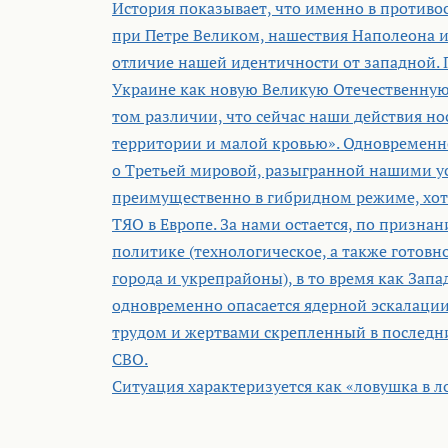
История показывает, что именно в противос
при Петре Великом, нашествия Наполеона и
отличие нашей идентичности от западной. 
Украине как новую Великую Отечественную
том различии, что сейчас наши действия н
территории и малой кровью». Одновременн
о Третьей мировой, разыгранной нашими у
преимущественно в гибридном режиме, хотя
ТЯО в Европе. За нами остается, по призн
политике (технологическое, а также готовн
города и укрепрайоны), в то время как Запа
одновременно опасается ядерной эскалации
трудом и жертвами скрепленный в последни
СВО.
Ситуация характеризуется как «ловушка в л