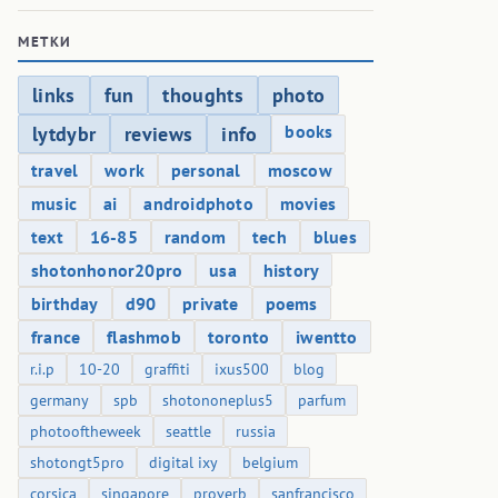
МЕТКИ
links
fun
thoughts
photo
books
lytdybr
reviews
info
travel
work
personal
moscow
music
ai
androidphoto
movies
text
16-85
random
tech
blues
shotonhonor20pro
usa
history
birthday
d90
private
poems
france
flashmob
toronto
iwentto
r.i.p
10-20
graffiti
ixus500
blog
germany
spb
shotononeplus5
parfum
photooftheweek
seattle
russia
shotongt5pro
digital ixy
belgium
corsica
singapore
proverb
sanfrancisco