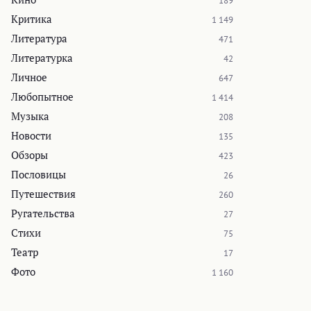
189
Критика
1 149
Литература
471
Литературка
42
Личное
647
Любопытное
1 414
Музыка
208
Новости
135
Обзоры
423
Пословицы
26
Путешествия
260
Ругательства
27
Стихи
75
Театр
17
Фото
1 160