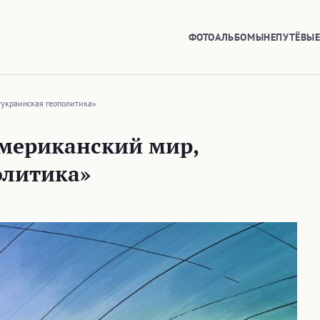
ФОТОАЛЬБОМЫ
НЕПУТЁВЫ
тукраинская геополитика»
мериканский мир,
олитика»