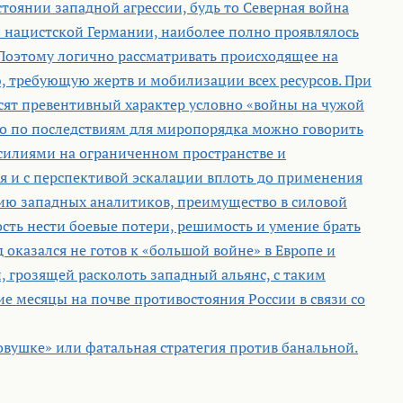
тоянии западной агрессии, будь то Северная война
 нацистской Германии, наиболее полно проявлялось
Поэтому логично рассматривать происходящее на
, требующую жертв и мобилизации всех ресурсов. При
осят превентивный характер условно «войны на чужой
о по последствиям для миропорядка можно говорить
силиями на ограниченном пространстве и
 и с перспективой эскалации вплоть до применения
анию западных аналитиков, преимущество в силовой
ость нести боевые потери, решимость и умение брать
д оказался не готов к «большой войне» в Европе и
, грозящей расколоть западный альянс, с таким
е месяцы на почве противостояния России в связи со
овушке» или фатальная стратегия против банальной.