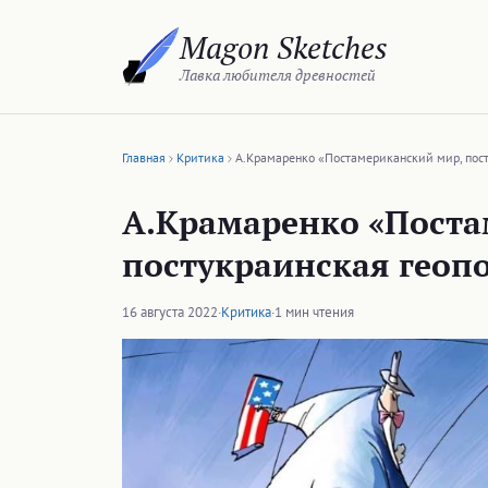
Перейти
Magon Sketches
к
содержимому
Лавка любителя древностей
Главная
Критика
А.Крамаренко «Постамериканский мир, пос
А.Крамаренко «Поста
постукраинская геоп
16 августа 2022
·
Критика
·
1 мин чтения