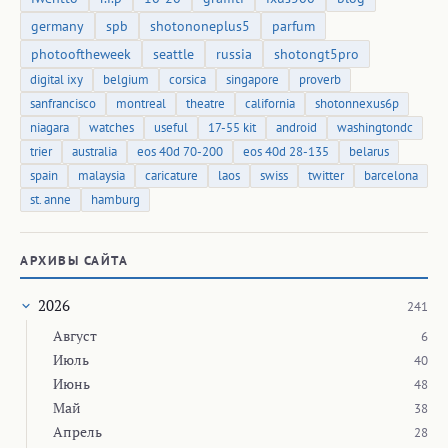
germany
spb
shotononeplus5
parfum
photooftheweek
seattle
russia
shotongt5pro
digital ixy
belgium
corsica
singapore
proverb
sanfrancisco
montreal
theatre
california
shotonnexus6p
niagara
watches
useful
17-55 kit
android
washingtondc
trier
australia
eos 40d 70-200
eos 40d 28-135
belarus
spain
malaysia
caricature
laos
swiss
twitter
barcelona
st. anne
hamburg
АРХИВЫ САЙТА
2026
241
Август
6
Июль
40
Июнь
48
Май
38
Апрель
28