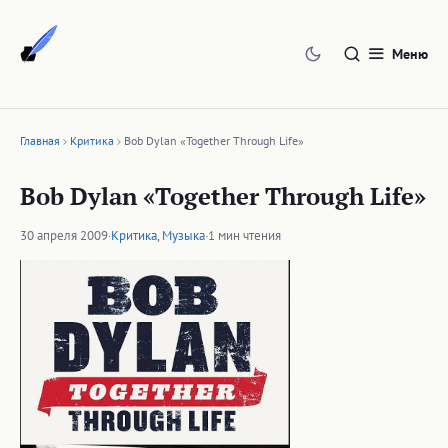
Перейти
к
Меню
содержимому
Главная
Критика
Bob Dylan «Together Through Life»
Bob Dylan «Together Through Life»
30 апреля 2009
·
Критика
,
Музыка
·
1 мин чтения