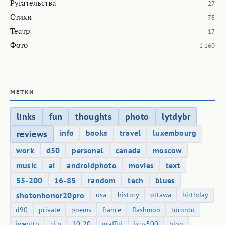
Ругательства
27
Стихи
75
Театр
17
Фото
1 160
МЕТКИ
links
fun
thoughts
photo
lytdybr
info
books
travel
luxembourg
reviews
work
d50
personal
canada
moscow
music
ai
androidphoto
movies
text
55-200
16-85
random
tech
blues
shotonhonor20pro
usa
history
ottawa
birthday
d90
private
poems
france
flashmob
toronto
iwentto
r.i.p
10-20
graffiti
ixus500
blog