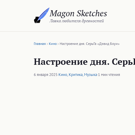
Перейти
Magon Sketches
к
содержимому
Лавка любителя древностей
Главная
Кино
Настроение дня. СерьГа «Дэвид Боуи»
Настроение дня. Серь
6 января 2025
·
Кино
,
Критика
,
Музыка
·
1 мин чтения