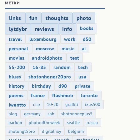
МЕТКИ
links
fun
thoughts
photo
books
lytdybr
reviews
info
travel
luxembourg
work
d50
personal
moscow
music
ai
movies
androidphoto
text
55-200
16-85
random
tech
blues
shotonhonor20pro
usa
history
birthday
d90
private
poems
france
flashmob
toronto
iwentto
r.i.p
10-20
graffiti
ixus500
blog
germany
spb
shotononeplus5
parfum
photooftheweek
seattle
russia
shotongt5pro
digital ixy
belgium