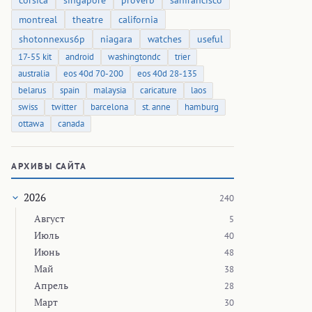
corsica
singapore
proverb
sanfrancisco
montreal
theatre
california
shotonnexus6p
niagara
watches
useful
17-55 kit
android
washingtondc
trier
australia
eos 40d 70-200
eos 40d 28-135
belarus
spain
malaysia
caricature
laos
swiss
twitter
barcelona
st. anne
hamburg
ottawa
canada
АРХИВЫ САЙТА
2026
240
Август
5
Июль
40
Июнь
48
Май
38
Апрель
28
Март
30