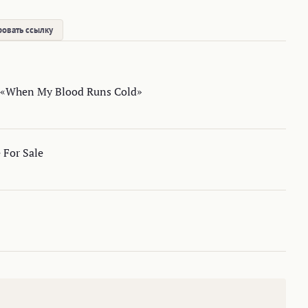
овать ссылку
 «When My Blood Runs Cold»
 For Sale