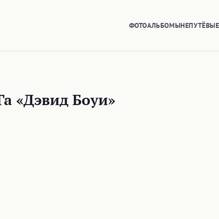
ФОТОАЛЬБОМЫ
НЕПУТЁВЫ
Га «Дэвид Боуи»