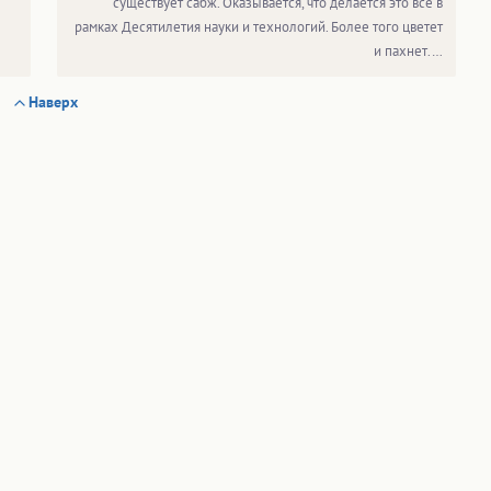
существует сабж. Оказывается, что делается это всё в
рамках Десятилетия науки и технологий. Более того цветет
и пахнет.…
Наверх