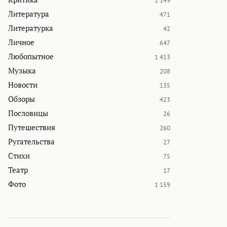
1 149
Литература
471
Литературка
42
Личное
647
Любопытное
1 413
Музыка
208
Новости
135
Обзоры
423
Пословицы
26
Путешествия
260
Ругательства
27
Стихи
75
Театр
17
Фото
1 159