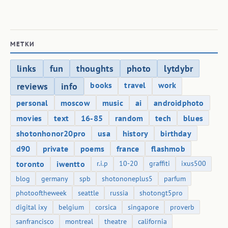
МЕТКИ
links
fun
thoughts
photo
lytdybr
books
travel
work
reviews
info
personal
moscow
music
ai
androidphoto
movies
text
16-85
random
tech
blues
shotonhonor20pro
usa
history
birthday
d90
private
poems
france
flashmob
toronto
iwentto
r.i.p
10-20
graffiti
ixus500
blog
germany
spb
shotononeplus5
parfum
photooftheweek
seattle
russia
shotongt5pro
digital ixy
belgium
corsica
singapore
proverb
sanfrancisco
montreal
theatre
california