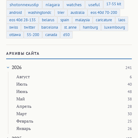
17-55 kit
shotonnexus6p
niagara
watches
useful
android
washingtondc
trier
australia
eos 40d 70-200
eos 40d 28-135
belarus
spain
malaysia
caricature
laos
swiss
twitter
barcelona
st. anne
hamburg
luxembourg
ottawa
55-200
canada
d50
АРХИВЫ САЙТА
2026
241
Август
6
Июль
40
Июнь
48
Май
38
Апрель
28
Март
30
Февраль
25
Январь
26