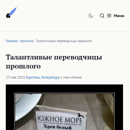
Перейти
к
Меню
содержимому
Главная
Критика
Талантливые переводчицы прошлого
Талантливые переводчицы
прошлого
27 мая 2025
·
Критика
,
Литература
·
1 мин чтения