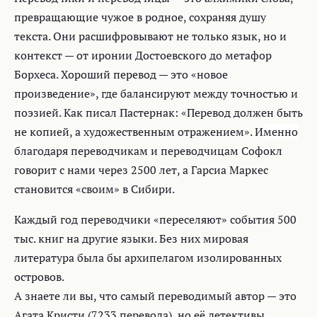
превращающие чужое в родное, сохраняя душу
текста. Они расшифровывают не только язык, но и
контекст — от иронии Достоевского до метафор
Борхеса. Хороший перевод — это «новое
произведение», где балансируют между точностью и
поэзией. Как писал Пастернак: «Перевод должен быть
не копией, а художественным отражением». И
менно
б
лагодаря переводчикам и переводчицам Софокл
говорит с нами через 2500 лет, а Гарсиа Маркес
становится «своим» в Сибири.
Каждый год переводчики «переселяют» события 500
тыс. книг на другие языки. Без них мировая
литература была бы архипелагом изолированных
островов.
А знаете ли вы, что самый переводимый автор — это
Агата Кристи (7233 перевода), но её детективы