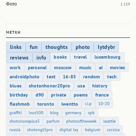
Фото
1 159
МЕТКИ
links
fun
thoughts
photo
lytdybr
books
travel
luxembourg
reviews
info
work
personal
moscow
music
ai
movies
androidphoto
text
16-85
random
tech
blues
shotonhonor20pro
usa
history
birthday
d90
private
poems
france
flashmob
toronto
iwentto
r.i.p
10-20
graffiti
ixus500
blog
germany
spb
shotononeplus5
parfum
photooftheweek
seattle
russia
shotongt5pro
digital ixy
belgium
corsica