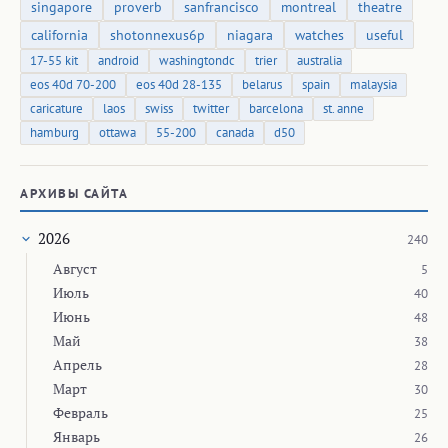
singapore
proverb
sanfrancisco
montreal
theatre
california
shotonnexus6p
niagara
watches
useful
17-55 kit
android
washingtondc
trier
australia
eos 40d 70-200
eos 40d 28-135
belarus
spain
malaysia
caricature
laos
swiss
twitter
barcelona
st. anne
hamburg
ottawa
55-200
canada
d50
АРХИВЫ САЙТА
2026
240
Август
5
Июль
40
Июнь
48
Май
38
Апрель
28
Март
30
Февраль
25
Январь
26