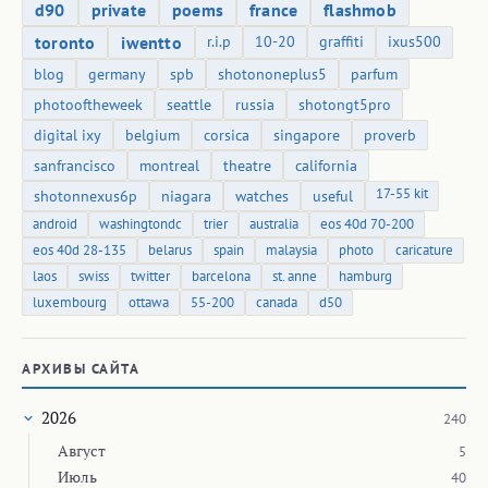
d90
private
poems
france
flashmob
toronto
iwentto
r.i.p
10-20
graffiti
ixus500
blog
germany
spb
shotononeplus5
parfum
photooftheweek
seattle
russia
shotongt5pro
digital ixy
belgium
corsica
singapore
proverb
sanfrancisco
montreal
theatre
california
17-55 kit
shotonnexus6p
niagara
watches
useful
android
washingtondc
trier
australia
eos 40d 70-200
eos 40d 28-135
belarus
spain
malaysia
photo
caricature
laos
swiss
twitter
barcelona
st. anne
hamburg
luxembourg
ottawa
55-200
canada
d50
АРХИВЫ САЙТА
2026
240
Август
5
Июль
40