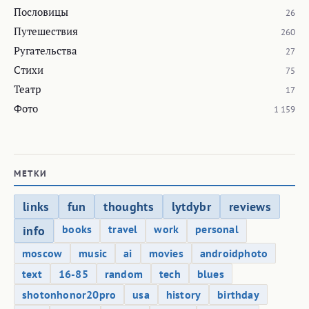
Пословицы
26
Путешествия
260
Ругательства
27
Стихи
75
Театр
17
Фото
1 159
МЕТКИ
links
fun
thoughts
lytdybr
reviews
books
travel
work
personal
info
moscow
music
ai
movies
androidphoto
text
16-85
random
tech
blues
shotonhonor20pro
usa
history
birthday