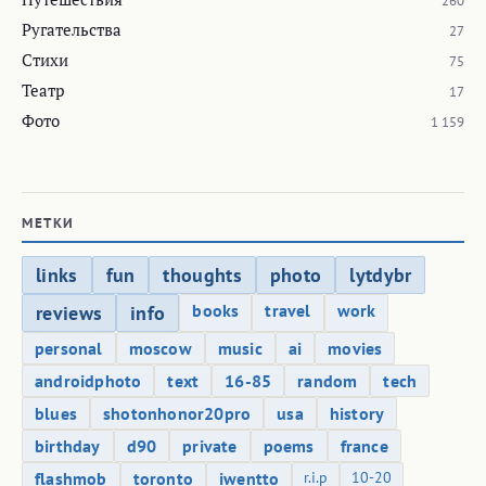
260
Ругательства
27
Стихи
75
Театр
17
Фото
1 159
МЕТКИ
links
fun
thoughts
photo
lytdybr
books
travel
work
reviews
info
personal
moscow
music
ai
movies
androidphoto
text
16-85
random
tech
blues
shotonhonor20pro
usa
history
birthday
d90
private
poems
france
flashmob
toronto
iwentto
r.i.p
10-20