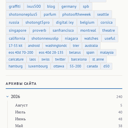
graffiti
ixus500
blog
germany
spb
shotononeplus5
parfum
photooftheweek
seattle
russia
shotongt5pro
digital ixy
belgium
corsica
singapore
proverb
sanfrancisco
montreal
theatre
california
shotonnexus6p
niagara
watches
useful
17-55 kit
android
washingtondc
trier
australia
eos 40d 70-200
eos 40d 28-135
belarus
spain
malaysia
caricature
laos
swiss
twitter
barcelona
st. anne
hamburg
luxembourg
ottawa
55-200
canada
d50
АРХИВЫ САЙТА
2026
240
Август
5
Июль
40
Июнь
48
Май
38