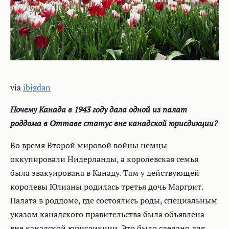
via
ibigdan
Почему Канада в 1943 году дала одной из палат
роддома в Оттаве статус вне канадской юрисдикции?
Во время Второй мировой войны немцы
оккупировали Нидерланды, а королевская семья
была эвакуирована в Канаду. Там у действующей
королевы Юлианы родилась третья дочь Маргрит.
Палата в роддоме, где состоялись роды, специальным
указом канадского правительства была объявлена
вне канадской юрисдикции. Это было сделано для