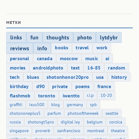
МЕТКИ
links
fun
thoughts
photo
lytdybr
books
travel
work
reviews
info
personal
canada
moscow
music
ai
movies
androidphoto
text
16-85
random
tech
blues
shotonhonor20pro
usa
history
birthday
d90
private
poems
france
flashmob
toronto
iwentto
r.i.p
10-20
graffiti
ixus500
blog
germany
spb
shotononeplus5
parfum
photooftheweek
seattle
russia
shotongt5pro
digital ixy
belgium
corsica
singapore
proverb
sanfrancisco
montreal
theatre