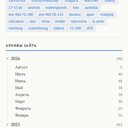
california
shotonnexus6p
niagara
watches
useful
17-55 kit
android
washingtondc
trier
australia
eos 40d 70-200
eos 40d 28-135
belarus
spain
malaysia
caricature
laos
swiss
twitter
barcelona
st. anne
hamburg
luxembourg
ottawa
55-200
d50
АРХИВЫ САЙТА
2026
240
Август
5
Июль
40
Июнь
48
Май
38
Апрель
28
Март
30
Февраль
25
Январь
26
2025
433