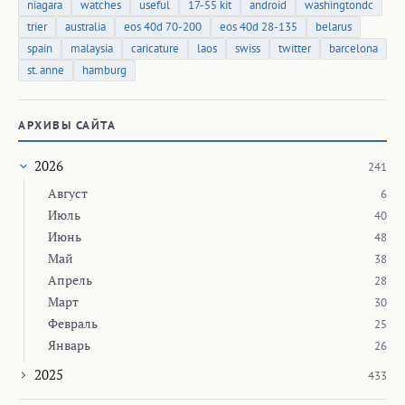
niagara
watches
useful
17-55 kit
android
washingtondc
trier
australia
eos 40d 70-200
eos 40d 28-135
belarus
spain
malaysia
caricature
laos
swiss
twitter
barcelona
st. anne
hamburg
АРХИВЫ САЙТА
2026
241
Август
6
Июль
40
Июнь
48
Май
38
Апрель
28
Март
30
Февраль
25
Январь
26
2025
433