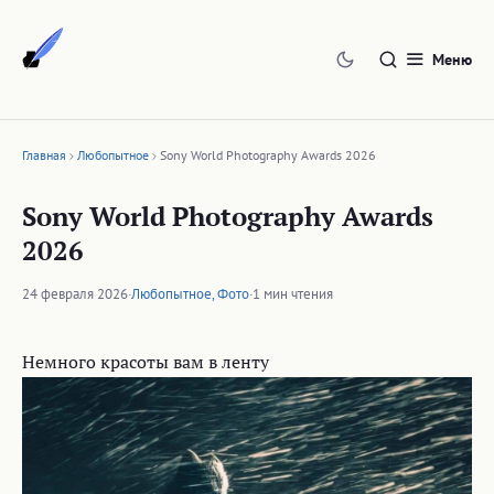
Перейти
к
Меню
содержимому
Главная
Любопытное
Sony World Photography Awards 2026
Sony World Photography Awards
2026
24 февраля 2026
·
Любопытное
,
Фото
·
1 мин чтения
Немного красоты вам в ленту