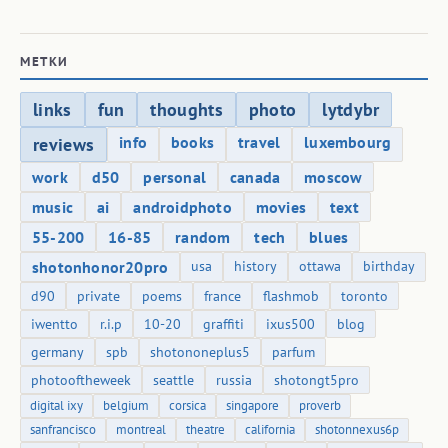
МЕТКИ
links
fun
thoughts
photo
lytdybr
info
books
travel
luxembourg
reviews
work
d50
personal
canada
moscow
music
ai
androidphoto
movies
text
55-200
16-85
random
tech
blues
shotonhonor20pro
usa
history
ottawa
birthday
d90
private
poems
france
flashmob
toronto
iwentto
r.i.p
10-20
graffiti
ixus500
blog
germany
spb
shotononeplus5
parfum
photooftheweek
seattle
russia
shotongt5pro
digital ixy
belgium
corsica
singapore
proverb
sanfrancisco
montreal
theatre
california
shotonnexus6p