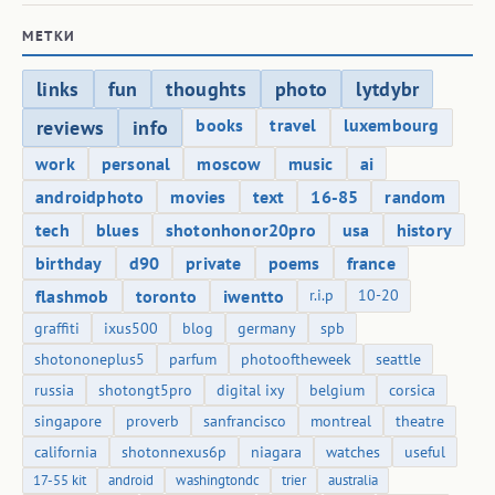
МЕТКИ
links
fun
thoughts
photo
lytdybr
books
travel
luxembourg
reviews
info
work
personal
moscow
music
ai
androidphoto
movies
text
16-85
random
tech
blues
shotonhonor20pro
usa
history
birthday
d90
private
poems
france
flashmob
toronto
iwentto
r.i.p
10-20
graffiti
ixus500
blog
germany
spb
shotononeplus5
parfum
photooftheweek
seattle
russia
shotongt5pro
digital ixy
belgium
corsica
singapore
proverb
sanfrancisco
montreal
theatre
california
shotonnexus6p
niagara
watches
useful
17-55 kit
android
washingtondc
trier
australia