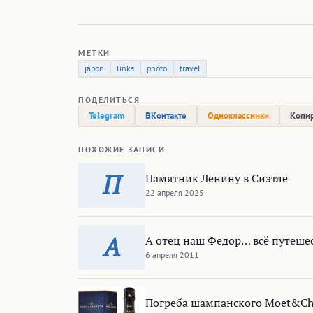
МЕТКИ
japon
links
photo
travel
ПОДЕЛИТЬСЯ
Telegram
ВКонтакте
Одноклассники
Копир
ПОХОЖИЕ ЗАПИСИ
П
Памятник Ленину в Сиэтле
22 апреля 2025
А
А отец наш Федор… всё путеше
6 апреля 2011
Погреба шампанского Moet&С