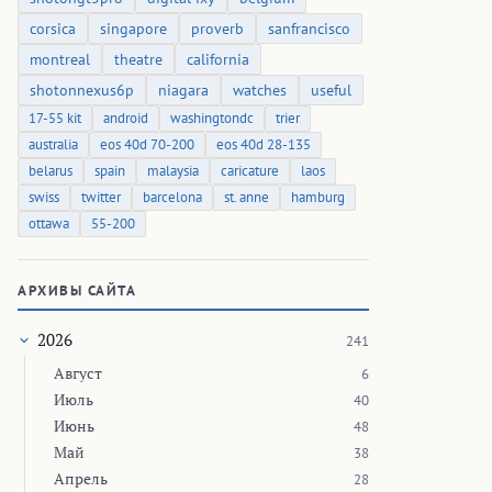
corsica
singapore
proverb
sanfrancisco
montreal
theatre
california
shotonnexus6p
niagara
watches
useful
17-55 kit
android
washingtondc
trier
australia
eos 40d 70-200
eos 40d 28-135
belarus
spain
malaysia
caricature
laos
swiss
twitter
barcelona
st. anne
hamburg
ottawa
55-200
АРХИВЫ САЙТА
2026
241
Август
6
Июль
40
Июнь
48
Май
38
Апрель
28