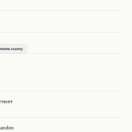
овать ссылку
ствует
handon