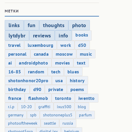
МЕТКИ
links
fun
thoughts
photo
books
lytdybr
reviews
info
travel
luxembourg
work
d50
personal
canada
moscow
music
ai
androidphoto
movies
text
16-85
random
tech
blues
shotonhonor20pro
usa
history
birthday
d90
private
poems
france
flashmob
toronto
iwentto
r.i.p
10-20
graffiti
ixus500
blog
germany
spb
shotononeplus5
parfum
photooftheweek
seattle
russia
shotongt5pro
digital ixy
belgium