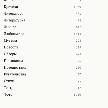
189
Критика
1 149
Литература
471
Литературка
42
Личное
647
Любопытное
1 414
Музыка
208
Новости
135
Обзоры
423
Пословицы
26
Путешествия
260
Ругательства
27
Стихи
75
Театр
17
Фото
1 160