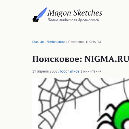
Перейти
Magon Sketches
к
содержимому
Лавка любителя древностей
Главная
Любопытное
Поисковое: NIGMA.RU
Поисковое: NIGMA.R
19 апреля 2005
·
Любопытное
·
1 мин чтения