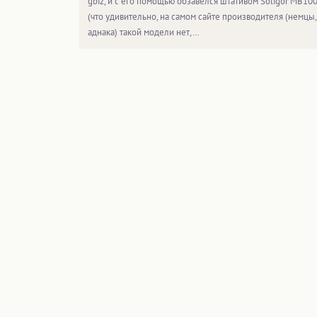
gbiz, и с его помощью обзавелся штативом Soligor MB10
(что удивительно, на самом сайте производителя (немцы,
аднака) такой модели нет,…