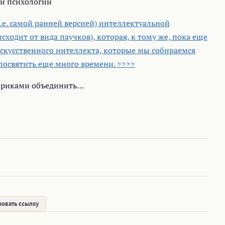
и психологии
т.е. самой ранней версией) интеллектуальной
ходит от вида паучков), которая, к тому же, пока еще
 искусственного интеллекта, которые мы собираемся
посвятить еще много времени. >>>>
 лириками объединить…
овать ссылку