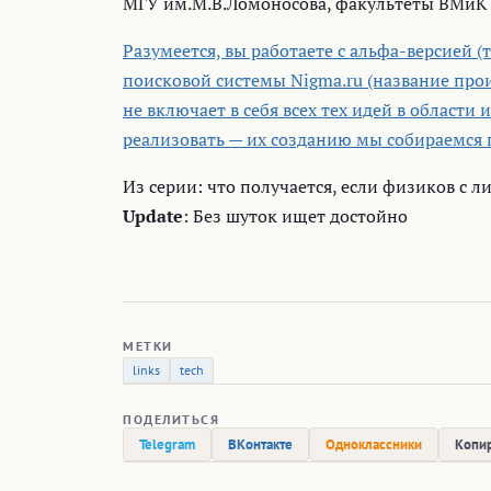
МГУ им.М.В.Ломоносова, факультеты ВМиК 
Разумеется, вы работаете с альфа-версией (
поисковой системы Nigma.ru (название проис
не включает в себя всех тех идей в области
реализовать — их созданию мы собираемся 
Из серии: что получается, если физиков с
Update
: Без шуток ищет достойно
МЕТКИ
links
tech
ПОДЕЛИТЬСЯ
Telegram
ВКонтакте
Одноклассники
Копир