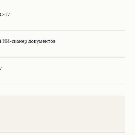
C-17
й ИИ-сканер документов
у