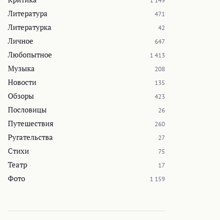
1 149
Литература
471
Литературка
42
Личное
647
Любопытное
1 413
Музыка
208
Новости
135
Обзоры
423
Пословицы
26
Путешествия
260
Ругательства
27
Стихи
75
Театр
17
Фото
1 159