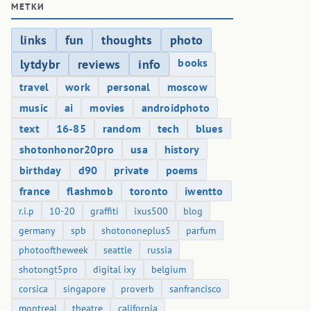
МЕТКИ
links
fun
thoughts
photo
books
lytdybr
reviews
info
travel
work
personal
moscow
music
ai
movies
androidphoto
text
16-85
random
tech
blues
shotonhonor20pro
usa
history
birthday
d90
private
poems
france
flashmob
toronto
iwentto
r.i.p
10-20
graffiti
ixus500
blog
germany
spb
shotononeplus5
parfum
photooftheweek
seattle
russia
shotongt5pro
digital ixy
belgium
corsica
singapore
proverb
sanfrancisco
montreal
theatre
california