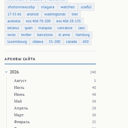
shotonnexus6p
niagara
watches
useful
17-55 kit
android
washingtondc
trier
australia
eos 40d 70-200
eos 40d 28-135
belarus
spain
malaysia
caricature
laos
swiss
twitter
barcelona
st. anne
hamburg
luxembourg
ottawa
55-200
canada
d50
АРХИВЫ САЙТА
2026
240
Август
5
Июль
40
Июнь
48
Май
38
Апрель
28
Март
30
Февраль
25