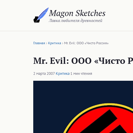
Перейти
Magon Sketches
к
содержимому
Лавка любителя древностей
Главная
Критика
Mr. Evil: ООО «Чисто Россия»
Mr. Evil: ООО «Чисто 
2 марта 2007
·
Критика
·
1 мин чтения