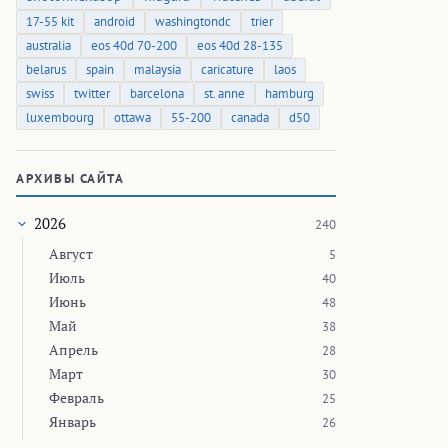
17-55 kit
android
washingtondc
trier
australia
eos 40d 70-200
eos 40d 28-135
belarus
spain
malaysia
caricature
laos
swiss
twitter
barcelona
st. anne
hamburg
luxembourg
ottawa
55-200
canada
d50
АРХИВЫ САЙТА
2026
240
Август
5
Июль
40
Июнь
48
Май
38
Апрель
28
Март
30
Февраль
25
Январь
26