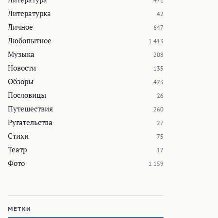
471
Литературка
42
Личное
647
Любопытное
1 413
Музыка
208
Новости
135
Обзоры
423
Пословицы
26
Путешествия
260
Ругательства
27
Стихи
75
Театр
17
Фото
1 159
МЕТКИ