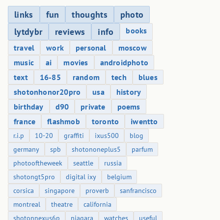
links
fun
thoughts
photo
books
lytdybr
reviews
info
travel
work
personal
moscow
music
ai
movies
androidphoto
text
16-85
random
tech
blues
shotonhonor20pro
usa
history
birthday
d90
private
poems
france
flashmob
toronto
iwentto
r.i.p
10-20
graffiti
ixus500
blog
germany
spb
shotononeplus5
parfum
photooftheweek
seattle
russia
shotongt5pro
digital ixy
belgium
corsica
singapore
proverb
sanfrancisco
montreal
theatre
california
shotonnexus6p
niagara
watches
useful