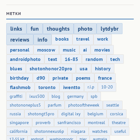
МЕТКИ
links
fun
thoughts
photo
lytdybr
books
travel
work
reviews
info
personal
moscow
music
ai
movies
androidphoto
text
16-85
random
tech
blues
shotonhonor20pro
usa
history
birthday
d90
private
poems
france
flashmob
toronto
iwentto
r.i.p
10-20
graffiti
ixus500
blog
germany
spb
shotononeplus5
parfum
photooftheweek
seattle
russia
shotongt5pro
digital ixy
belgium
corsica
singapore
proverb
sanfrancisco
montreal
theatre
california
shotonnexus6p
niagara
watches
useful
17-55 kit
android
washingtondc
trier
australia