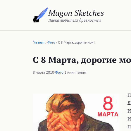
Перейти
Magon Sketches
к
содержимому
Лавка любителя древностей
Главная
Фото
С 8 Марта, дорогие мои!
С 8 Марта, дорогие мо
8 марта 2010
·
Фото
·
1 мин чтения
П
Д
И
И
П