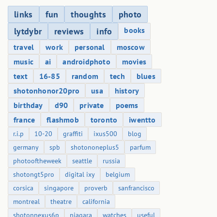
links
fun
thoughts
photo
books
lytdybr
reviews
info
travel
work
personal
moscow
music
ai
androidphoto
movies
text
16-85
random
tech
blues
shotonhonor20pro
usa
history
birthday
d90
private
poems
france
flashmob
toronto
iwentto
r.i.p
10-20
graffiti
ixus500
blog
germany
spb
shotononeplus5
parfum
photooftheweek
seattle
russia
shotongt5pro
digital ixy
belgium
corsica
singapore
proverb
sanfrancisco
montreal
theatre
california
shotonnexus6p
niagara
watches
useful