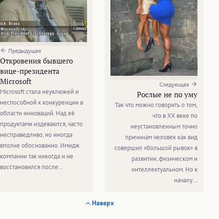
Предыдущая
Откровения бывшего
вице-президента
Microsoft
Следующая
Microsoft стала неуклюжей и
Рослые не по уму
неспособной к конкуренции в
Так что можно говорить о том,
области инноваций. Над её
что в ХХ веке по
продуктами издеваются, часто
неустановленным точно
несправедливо, но иногда
причинам человек как вид
вполне обоснованно. Имидж
совершил «большой рывок» в
компании так никогда и не
развитии, физическом и
восстановился после…
интеллектуальном. Но к
началу…
Наверх