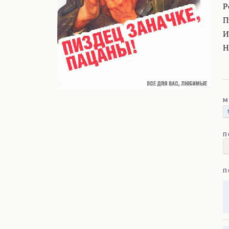
Р
П
И
Н
М
П
П