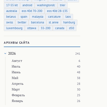
17-55 kit
android
washingtondc
trier
australia
eos 40d 70-200
eos 40d 28-135
belarus
spain
malaysia
caricature
laos
swiss
twitter
barcelona
st. anne
hamburg
luxembourg
ottawa
55-200
canada
d50
АРХИВЫ САЙТА
2026
241
Август
6
Июль
40
Июнь
48
Май
38
Апрель
28
Март
30
Февраль
25
Январь
26