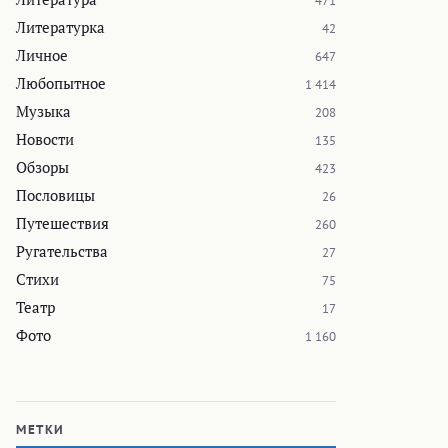
471
Литературка
42
Личное
647
Любопытное
1 414
Музыка
208
Новости
135
Обзоры
423
Пословицы
26
Путешествия
260
Ругательства
27
Стихи
75
Театр
17
Фото
1 160
МЕТКИ