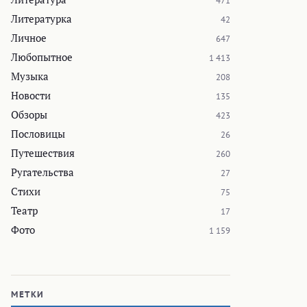
471
Литературка
42
Личное
647
Любопытное
1 413
Музыка
208
Новости
135
Обзоры
423
Пословицы
26
Путешествия
260
Ругательства
27
Стихи
75
Театр
17
Фото
1 159
МЕТКИ