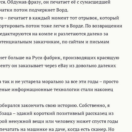
я. Обдумав фразу, он печатает её с сумасшедшей
ечатки потом подчеркнет Ворд.
го – печатает в каждый момент тот отрывок, который
сортировать потом тоже легче в Ворде. По возвращении
едактируются на компе и разлетаются далеко за
отенциальным заказчикам, по сайтам и письмам
нет больше на Руси фабрик, производящих красящую
ленту он заказывает через eBay из довольно далеких
ак и не устарела морально за все эти годы – просто
аленые информационные технологии стали наконец
обирался закончить свою историю. Собственно, я
абзаца – эдакий короткий позитивный рассказец из
арой ненужной вещи или человеку может спустя годы
печатать на машинке на даче, когда есть сканер. Но