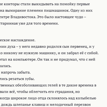
кие конторы стали выкидывать на помойку первые
 на вымирание племени пишмашинок. Одну из них
нтре Владивостока. Это было настоящее чудо –
таринная уже для того времени.
еское наслаждение.
и духа – у него недавно родился сын первенец, и у
о никому не нужную машинку, и он забрал её с собой.
тал на компьютере. Он так и не придумал, что с ней
малась.
 напрочь забыта.
лись резаться зубы.
ственных обезболивающих гелей в те дикие времена в
али всё, чтобы облегчить его страдания, но
огда широкое лицо отца склонялось над колыбелью
на дождь шлепанье клавиш и мелодичный перезвон