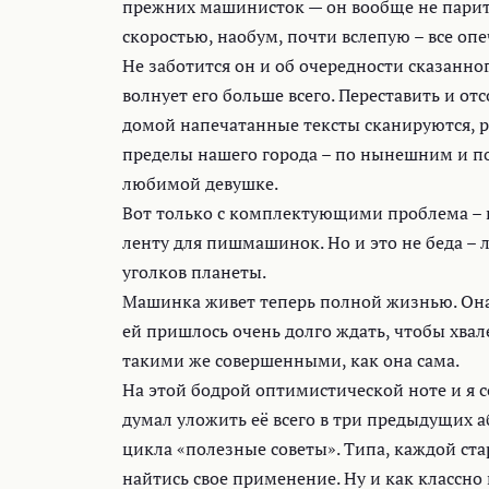
прежних машинисток — он вообще не паритс
скоростью, наобум, почти вслепую – все оп
Не заботится он и об очередности сказанно
волнует его больше всего. Переставить и от
домой напечатанные тексты сканируются, р
пределы нашего города – по нынешним и п
любимой девушке.
Вот только с комплектующими проблема – 
ленту для пишмашинок. Но и это не беда – 
уголков планеты.
Машинка живет теперь полной жизнью. Она т
ей пришлось очень долго ждать, чтобы хв
такими же совершенными, как она сама.
На этой бодрой оптимистической ноте и я с
думал уложить её всего в три предыдущих 
цикла «полезные советы». Типа, каждой ст
найтись свое применение. Ну и как классно 