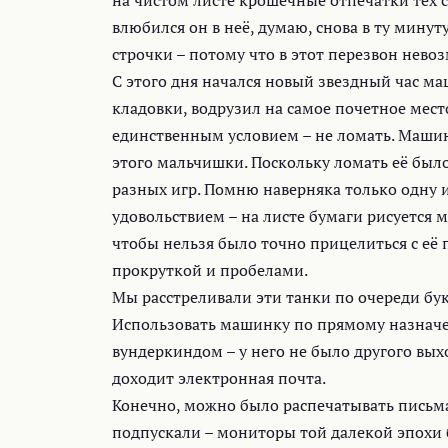
на чистом листе крошечные отпечатки тех с
влюбился он в неё, думаю, снова в ту минут
строчки – потому что в этот перезвон нево
С этого дня начался новый звездный час ма
кладовки, водрузил на самое почетное мест
единственным условием – не ломать. Машин
этого мальчишки. Поскольку ломать её было
разных игр. Помню наверняка только одну из
удовольствием – на листе бумаги рисуется 
чтобы нельзя было точно прицелиться с её 
прокруткой и пробелами.
Мы расстреливали эти танки по очереди бу
Использовать машинку по прямому назначен
вундеркиндом – у него не было другого выхо
доходит электронная почта.
Конечно, можно было распечатывать письма
подпускали – мониторы той далекой эпохи б