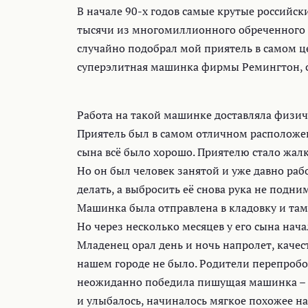
В начале 90-х годов самые крутые российс
тысячи из многомиллионного обреченного
случайно подобрал мой приятель в самом це
суперэлитная машинка фирмы Ремингтон, с
Работа на такой машинке доставляла физич
Приятель был в самом отличном расположени
сына всё было хорошо. Приятелю стало жалк
Но он был человек занятой и уже давно рабо
делать, а выбросить её снова рука не подни
Машинка была отправлена в кладовку и там
Но через несколько месяцев у его сына нача
Младенец орал день и ночь напролет, каче
нашем городе не было. Родители перепробов
неожиданно победила пишущая машинка – к
и улыбалось, начиналось мягкое похожее 