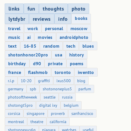
links
fun
thoughts
photo
books
lytdybr
reviews
info
travel
work
personal
moscow
music
ai
movies
androidphoto
text
16-85
random
tech
blues
shotonhonor20pro
usa
history
birthday
d90
private
poems
france
flashmob
toronto
iwentto
r.i.p
10-20
graffiti
ixus500
blog
germany
spb
shotononeplus5
parfum
photooftheweek
seattle
russia
shotongt5pro
digital ixy
belgium
corsica
singapore
proverb
sanfrancisco
montreal
theatre
california
shotonnexus6p
niagara
watches
useful