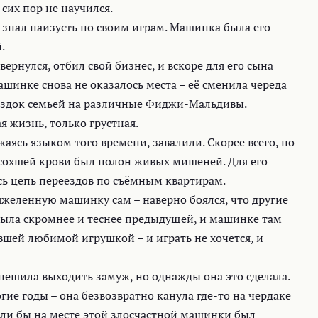
сих пор не научился.
знал наизусть по своим играм. Машинка была его
.
вернулся, отбил свой бизнес, и вскоре для его сына
ашинке снова не оказалось места – её сменила череда
ездок семьей на различные Фиджи-Мальдивы.
 жизнь, только грустная.
аясь языком того времени, завалили. Скорее всего, по
сохшей крови был полон живых мишеней. Для его
сь цепь переездов по съёмным квартирам.
яжеленную машинку сам – наверно боялся, что другие
 была скромнее и теснее предыдущей, и машинке там
ывшей любимой игрушкой – и играть не хочется, и
пешила выходить замуж, но однажды она это сделала.
гие годы – она безвозвратно канула где-то на чердаке
сли бы на месте этой злосчастной машинки был