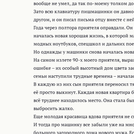
вообще не умел, да так по-моему толком до 
Зато всю клавиатуру пишмашинки он давно 
другом, и он писал письма отцу вместе с ней
Года через полтора приятеля оправдали. Он 
началась новая хорошая жизнь, в которой м
модных ноутбуков, спецшкол и дальних по
Но однажды у машинки снова началась новая
На самом излете 90-х моего приятеля, выраж
ошибке – их особый высотный дом цвета за
семьи наступили трудные времена – начала
В каждую из них сын приятеля переносил т
её просто выкинут. Каждая новая квартира
всё труднее находилось место. Она стала б
выбросить жалко.
Еще молодая красавица вдова приятеля не с
И тогда про машинку все забыли уже на мно
большого загородного дома нового мужа. Е