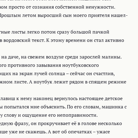
вом просто от сознания собственной ненужности.
. Прошлым летом выросший сын моего приятеля нашел-
тные листы легко потом сразу большой пачкой
в вордовский текст. К этому времени он стал активно
на даче, на свежем воздухе среди зарослей малины.
ого противного завывания ноутбуковского
щих на экран лучей солнца – сейчас он счастлив,
жном листе. А ноутбук лежит рядом в спящем режиме
клавиш к нему наконец вернулось настоящее детское
ы попытался мне объяснить. По его словам, машинка с
му слову и ощущение его непоправимости.
дную фразу, он прокручивает её в голове несколько
учше уже не скажешь. А вот об опечатках – ужасе