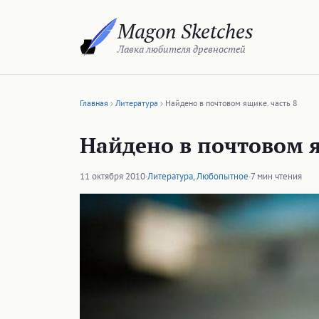
Перейти
Magon Sketches
к
содержимому
Лавка любителя древностей
Главная
Литература
Найдено в почтовом ящике. часть 8
Найдено в почтовом я
11 октября 2010
·
Литература
,
Любопытное
·
7 мин чтения