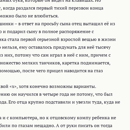
амых букв, которые он видел на клавишах. Но
у, когда раздался первый тихий перезвон конца
зможно было не влюбиться.
шинки – в ответ на просьбу сына отец вытащил её из
о и подарил сыну в полное распоряжение с
ка стала первой серьезной взрослой вещью в жизни
 нельзя, ему оставалось придумать для неё тысячу
 них, потому что сам играл в неё с ним, причем с
множество мелких танчиков, каретка поднимается,
помощью, после чего прицел наводится на глаз
квой «х», хотя конечно возможны варианты.
ию он научился в четыре года не потому, что был
да. Его отца крупно подставили и увезли туда, куда не
 и с компьютера, но к отцовскому компу ребенка не
или по глазам нещадно. А от руки писать он тогда