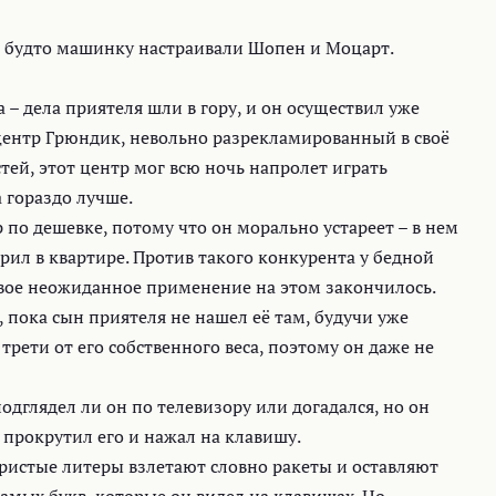
 будто машинку настраивали Шопен и Моцарт.
 – дела приятеля шли в гору, и он осуществил уже
центр Грюндик, невольно разрекламированный в своё
ей, этот центр мог всю ночь напролет играть
 гораздо лучше.
 по дешевке, потому что он морально устареет – в нем
царил в квартире. Против такого конкурента у бедной
вое неожиданное применение на этом закончилось.
, пока сын приятеля не нашел её там, будучи уже
 трети от его собственного веса, поэтому он даже не
подглядел ли он по телевизору или догадался, но он
 прокрутил его и нажал на клавишу.
ебристые литеры взлетают словно ракеты и оставляют