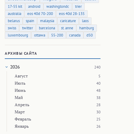
17-55 kit
android
washingtondc
trier
australia
eos 40d 70-200
eos 40d 28-135
belarus
spain
malaysia
caricature
laos
swiss
twitter
barcelona
st. anne
hamburg
luxembourg
ottawa
55-200
canada
d50
АРХИВЫ САЙТА
2026
240
Август
5
Июль
40
Июнь
48
Май
38
Апрель
28
Март
30
Февраль
25
Январь
26