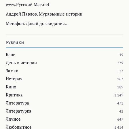
www.Русский Мат.net
Андрей Павлов. Муравьиные истории
Мегафон. Давай до свидания…
РУБРИКИ
Блог
49
День в истории
279
Замки
37
История
167
Кино
189
Критика
1 149
Литература
471
Литературка
42
Личное
647
Любопытное
1 414