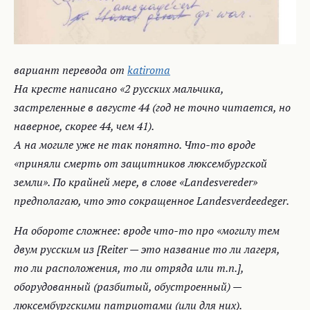
вариант перевода от
katiroma
На кресте написано «2 русских мальчика,
застреленные в августе 44 (год не точно читается, но
наверное, скорее 44, чем 41).
А на могиле уже не так понятно. Что-то вроде
«приняли смерть от защитников люксембургской
земли». По крайней мере, в слове «Landesvereder»
предполагаю, что это сокращенное Landesverdeedeger.
На обороте сложнее: вроде что-то про «могилу тем
двум русским из [Reiter — это название то ли лагеря,
то ли расположения, то ли отряда или т.п.],
оборудованный (разбитый, обустроенный) —
люксембургскими патриотами (или для них).