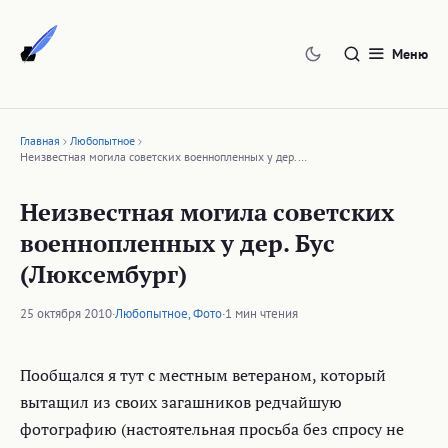
Перейти
к
Меню
содержимому
Главная
Любопытное
Неизвестная могила советских военнопленных у дер.…
Неизвестная могила советских
военнопленных у дер. Бус
(Люксембург)
25 октября 2010
·
Любопытное
,
Фото
·
1 мин чтения
Пообщался я тут с местным ветераном, который
вытащил из своих загашников редчайшую
фотографию (настоятельная просьба без спросу не