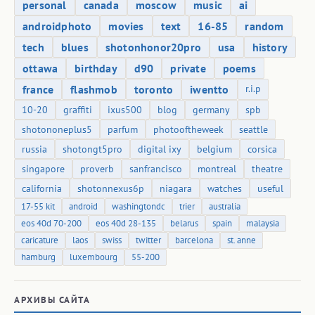
personal
canada
moscow
music
ai
androidphoto
movies
text
16-85
random
tech
blues
shotonhonor20pro
usa
history
ottawa
birthday
d90
private
poems
france
flashmob
toronto
iwentto
r.i.p
10-20
graffiti
ixus500
blog
germany
spb
shotononeplus5
parfum
photooftheweek
seattle
russia
shotongt5pro
digital ixy
belgium
corsica
singapore
proverb
sanfrancisco
montreal
theatre
california
shotonnexus6p
niagara
watches
useful
17-55 kit
android
washingtondc
trier
australia
eos 40d 70-200
eos 40d 28-135
belarus
spain
malaysia
caricature
laos
swiss
twitter
barcelona
st. anne
hamburg
luxembourg
55-200
АРХИВЫ САЙТА