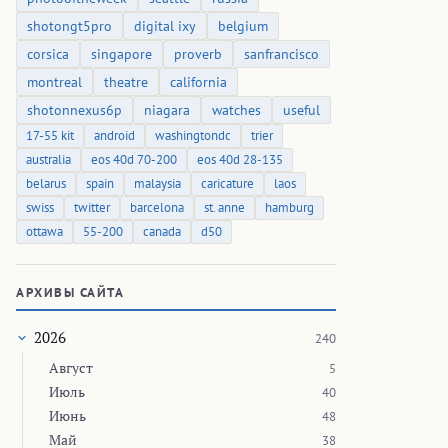
shotongt5pro
digital ixy
belgium
corsica
singapore
proverb
sanfrancisco
montreal
theatre
california
shotonnexus6p
niagara
watches
useful
17-55 kit
android
washingtondc
trier
australia
eos 40d 70-200
eos 40d 28-135
belarus
spain
malaysia
caricature
laos
swiss
twitter
barcelona
st. anne
hamburg
ottawa
55-200
canada
d50
АРХИВЫ САЙТА
2026
240
Август
5
Июль
40
Июнь
48
Май
38