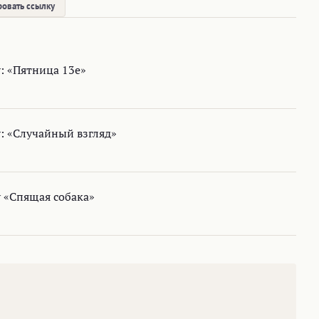
овать ссылку
: «Пятница 13е»
: «Случайный взгляд»
у «Спящая собака»