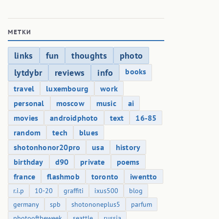
МЕТКИ
links
fun
thoughts
photo
books
lytdybr
reviews
info
travel
luxembourg
work
personal
moscow
music
ai
movies
androidphoto
text
16-85
random
tech
blues
shotonhonor20pro
usa
history
birthday
d90
private
poems
france
flashmob
toronto
iwentto
r.i.p
10-20
graffiti
ixus500
blog
germany
spb
shotononeplus5
parfum
photooftheweek
seattle
russia