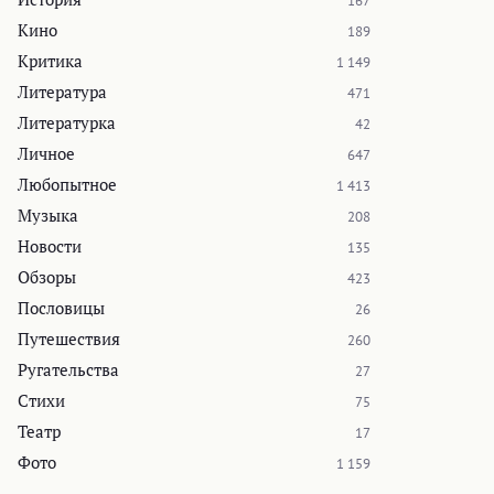
167
Кино
189
Критика
1 149
Литература
471
Литературка
42
Личное
647
Любопытное
1 413
Музыка
208
Новости
135
Обзоры
423
Пословицы
26
Путешествия
260
Ругательства
27
Стихи
75
Театр
17
Фото
1 159