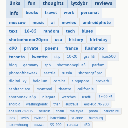
links
fun
thoughts
lytdybr
reviews
books
travel
work
personal
info
moscow
music
ai
movies
androidphoto
text
16-85
random
tech
blues
shotonhonor20pro
usa
history
birthday
d90
private
poems
france
flashmob
toronto
iwentto
r.i.p
10-20
graffiti
ixus500
blog
germany
spb
shotononeplus5
parfum
photooftheweek
seattle
russia
shotongt5pro
digital ixy
belgium
corsica
singapore
proverb
sanfrancisco
montreal
theatre
california
17-55 kit
shotonnexus6p
niagara
watches
useful
android
washingtondc
trier
australia
eos 40d 70-200
eos 40d 28-135
belarus
spain
malaysia
photo
caricature
laos
swiss
twitter
barcelona
st. anne
hamburg
luxembourg
ottawa
55-200
canada
d50