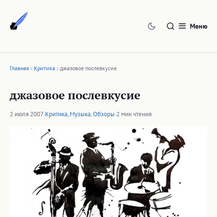
Перейти
к
Меню
содержимому
Главная
Критика
джазовое послевкусие
джазовое послевкусие
2 июля 2007
·
Критика
,
Музыка
,
Обзоры
·
2 мин чтения