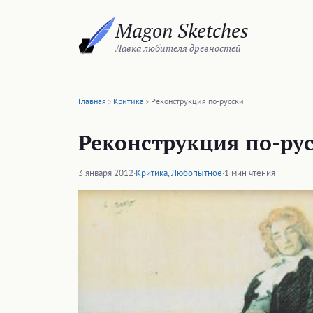
Перейти
Magon Sketches
к
содержимому
Лавка любителя древностей
Главная
Критика
Реконструкция по-русски
Реконструкция по-ру
3 января 2012
·
Критика
,
Любопытное
·
1 мин чтения