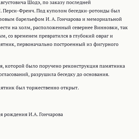
вгустовича Шодэ, по заказу последней
М. Перси-Френч. Под куполом беседки-ротонды был
зовым барельефом И. А. Гончарова и мемориальной
нести на холм, расположенный севернее Винновки, так
м, со временем превратился в глубокий овраг и
мятник, первоначально построенный из фигурного
ия, которой было поручено реконструкция памятника
гласований, разрушила беседку до основания.
мятник был торжественно открыт.