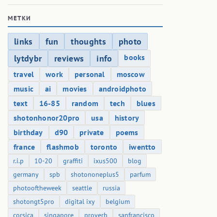
МЕТКИ
links
fun
thoughts
photo
books
lytdybr
reviews
info
travel
work
personal
moscow
music
ai
movies
androidphoto
text
16-85
random
tech
blues
shotonhonor20pro
usa
history
birthday
d90
private
poems
france
flashmob
toronto
iwentto
r.i.p
10-20
graffiti
ixus500
blog
germany
spb
shotononeplus5
parfum
photooftheweek
seattle
russia
shotongt5pro
digital ixy
belgium
corsica
singapore
proverb
sanfrancisco