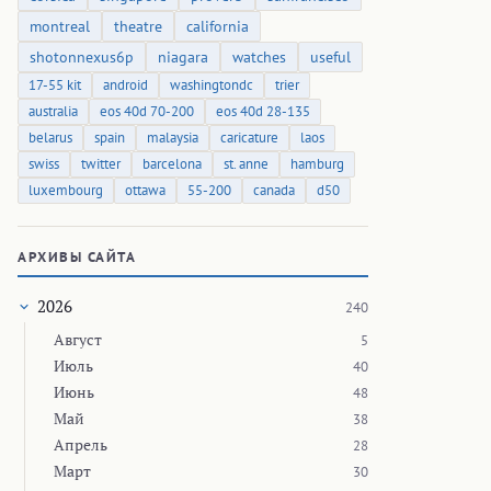
montreal
theatre
california
shotonnexus6p
niagara
watches
useful
17-55 kit
android
washingtondc
trier
australia
eos 40d 70-200
eos 40d 28-135
belarus
spain
malaysia
caricature
laos
swiss
twitter
barcelona
st. anne
hamburg
luxembourg
ottawa
55-200
canada
d50
АРХИВЫ САЙТА
2026
240
Август
5
Июль
40
Июнь
48
Май
38
Апрель
28
Март
30