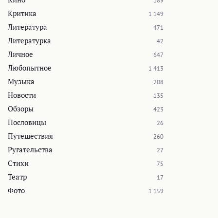
189
Критика
1 149
Литература
471
Литературка
42
Личное
647
Любопытное
1 413
Музыка
208
Новости
135
Обзоры
423
Пословицы
26
Путешествия
260
Ругательства
27
Стихи
75
Театр
17
Фото
1 159