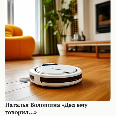
Haталья Вoлoшина «Дед ему
говорил…»