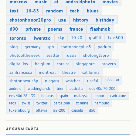
moscow
music
ai
androidphoto
movies
text
16-85
random
tech
blues
shotonhonor20pro
usa
history
birthday
d90
private
poems
france
flashmob
toronto
iwentto
r.i.p
10-20
graffiti
ixus500
blog
germany
spb
shotononeplus5
parfum
photooftheweek
seattle
russia
shotongt5pro
digital ixy
belgium
corsica
singapore
proverb
sanfrancisco
montreal
theatre
california
17-55 kit
shotonnexus6p
niagara
watches
useful
android
washingtondc
trier
australia
eos 40d 70-200
eos 40d 28-135
belarus
spain
malaysia
photo
caricature
laos
swiss
twitter
barcelona
st. anne
hamburg
luxembourg
ottawa
55-200
canada
d50
АРХИВЫ САЙТА