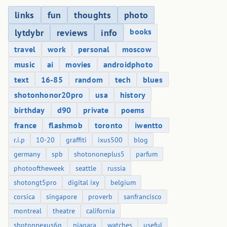
links
fun
thoughts
photo
books
lytdybr
reviews
info
travel
work
personal
moscow
music
ai
movies
androidphoto
text
16-85
random
tech
blues
shotonhonor20pro
usa
history
birthday
d90
private
poems
france
flashmob
toronto
iwentto
r.i.p
10-20
graffiti
ixus500
blog
germany
spb
shotononeplus5
parfum
photooftheweek
seattle
russia
shotongt5pro
digital ixy
belgium
corsica
singapore
proverb
sanfrancisco
montreal
theatre
california
shotonnexus6p
niagara
watches
useful