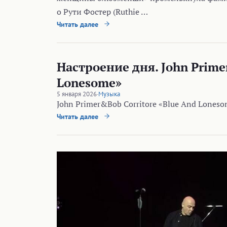
о Рути Фостер (Ruthie …
Читать далее
Настроение дня. John Prime
Lonesome»
5 января 2026
·
Музыка
John Primer&Bob Corritore «Blue And Lones
Читать далее