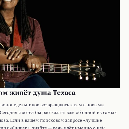
ром живёт душа Техаса
зопонедельников возвращаюсь к вам с новыми
Сегодня я хотел бы рассказать вам об одной из самых
люза. Если в вашем поисковом запросе «лучшие
я «Фишер», знайте — речь идёт именно о ней,