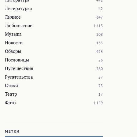
471
Литературка
42
Личное
647
Любопытное
1 413
Музыка
208
Новости
135
Обзоры
423
Пословицы
26
Путешествия
260
Ругательства
27
Стихи
75
Театр
17
Фото
1 159
МЕТКИ