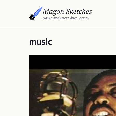
Перейти
Magon Sketches
к
содержимому
Лавка любителя древностей
music