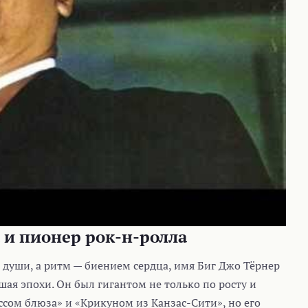
а и пионер рок-н-ролла
м души, а ритм — биением сердца, имя Биг Джо Тёрнер
вшая эпохи. Он был гигантом не только по росту и
оссом блюза» и «Крикуном из Канзас-Сити», но его