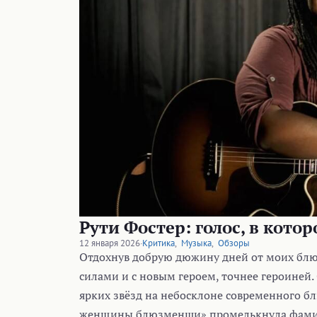
Рути Фостер: голос, в кото
12 января 2026
·
Критика
,
Музыка
,
Обзоры
Отдохнув добрую дюжину дней от моих блю
силами и с новым героем, точнее героиней. 
ярких звёзд на небосклоне современного б
женщины блюзменши» промелькнула фамили