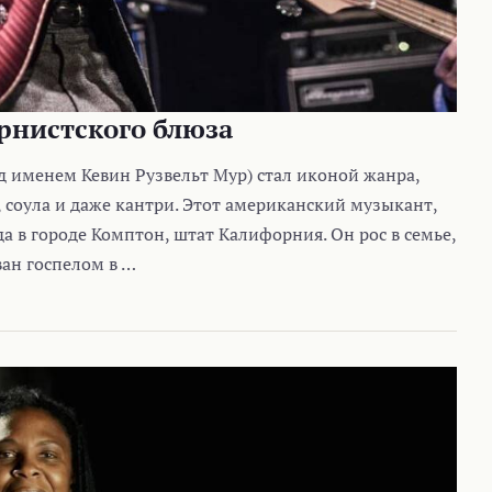
ернистского блюза
од именем Кевин Рузвельт Мур) стал иконой жанра,
 соула и даже кантри. Этот американский музыкант,
да в городе Комптон, штат Калифорния. Он рос в семье,
ван госпелом в …