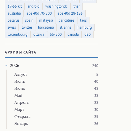
17-55 kit
android
washingtondc
trier
australia
eos 40d 70-200
eos 40d 28-135
belarus
spain
malaysia
caricature
laos
swiss
twitter
barcelona
st. anne
hamburg
luxembourg
ottawa
55-200
canada
d50
АРХИВЫ САЙТА
2026
240
Август
5
Июль
40
Июнь
48
Май
38
Апрель
28
Март
30
Февраль
25
Январь
26