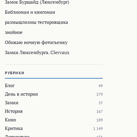
Замок Буршайд (Люксембург)
Библиоман и книгоман
размышлизмы тестировщика
знойное
Обожаю ночную фотосъемку
Замки Люксембурга. Clervaux
РУБРИКИ
Блог
49
День в истории
279
Замки
37
История
167
Кино
189
Критика
1 149
Литература