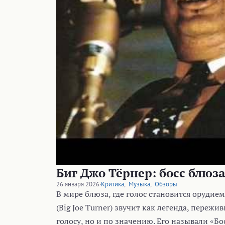
Биг Джо Тёрнер: босс блюз
26 января 2026
·
Критика
,
Музыка
,
Обзоры
В мире блюза, где голос становится орудие
(Big Joe Turner) звучит как легенда, пережи
голосу, но и по значению. Его называли «Б