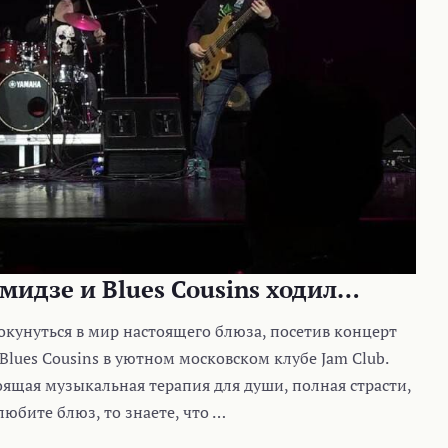
мидзе и Blues Cousins ходил…
е окунуться в мир настоящего блюза, посетив концерт
Blues Cousins в уютном московском клубе Jam Club.
оящая музыкальная терапия для души, полная страсти,
любите блюз, то знаете, что …