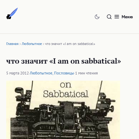
Перейти
к
Меню
содержимому
Главная
Любопытное
что значит «I am on sabbatical»
что значит «I am on sabbatical»
5 марта 2012
·
Любопытное
,
Пословицы
·
1 мин чтения