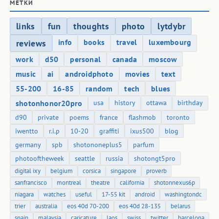
МЕТКИ
links
fun
thoughts
photo
lytdybr
info
books
travel
luxembourg
reviews
work
d50
personal
canada
moscow
music
ai
androidphoto
movies
text
55-200
16-85
random
tech
blues
shotonhonor20pro
usa
history
ottawa
birthday
d90
private
poems
france
flashmob
toronto
iwentto
r.i.p
10-20
graffiti
ixus500
blog
germany
spb
shotononeplus5
parfum
photooftheweek
seattle
russia
shotongt5pro
digital ixy
belgium
corsica
singapore
proverb
sanfrancisco
montreal
theatre
california
shotonnexus6p
niagara
watches
useful
17-55 kit
android
washingtondc
trier
australia
eos 40d 70-200
eos 40d 28-135
belarus
spain
malaysia
caricature
laos
swiss
twitter
barcelona