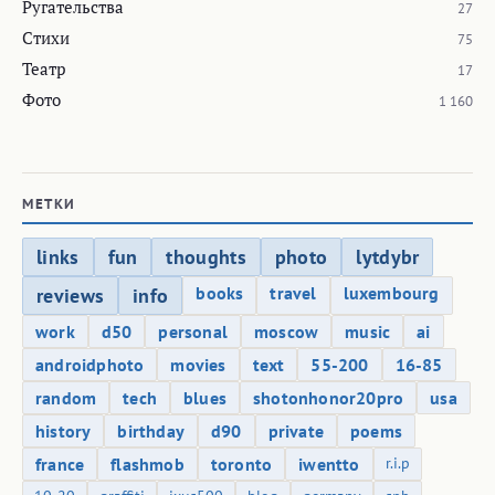
Ругательства
27
Стихи
75
Театр
17
Фото
1 160
МЕТКИ
links
fun
thoughts
photo
lytdybr
books
travel
luxembourg
reviews
info
work
d50
personal
moscow
music
ai
androidphoto
movies
text
55-200
16-85
random
tech
blues
shotonhonor20pro
usa
history
birthday
d90
private
poems
france
flashmob
toronto
iwentto
r.i.p