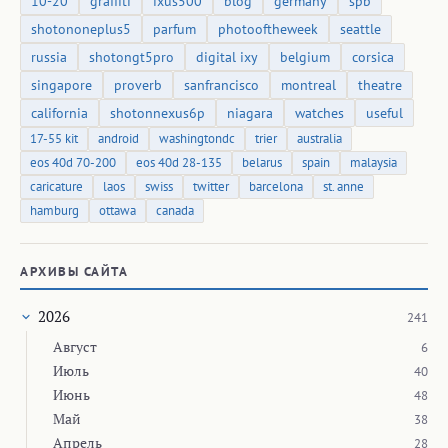
10-20
graffiti
ixus500
blog
germany
spb
shotononeplus5
parfum
photooftheweek
seattle
russia
shotongt5pro
digital ixy
belgium
corsica
singapore
proverb
sanfrancisco
montreal
theatre
california
shotonnexus6p
niagara
watches
useful
17-55 kit
android
washingtondc
trier
australia
eos 40d 70-200
eos 40d 28-135
belarus
spain
malaysia
caricature
laos
swiss
twitter
barcelona
st. anne
hamburg
ottawa
canada
АРХИВЫ САЙТА
2026
241
Август
6
Июль
40
Июнь
48
Май
38
Апрель
28