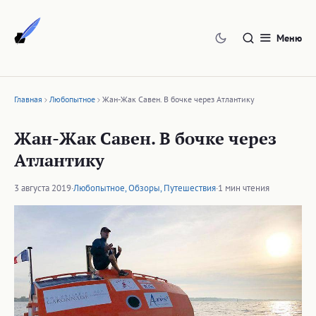
Перейти
к
Меню
содержимому
Главная
Любопытное
Жан-Жак Савен. В бочке через Атлантику
Жан-Жак Савен. В бочке через
Атлантику
3 августа 2019
·
Любопытное
,
Обзоры
,
Путешествия
·
1 мин чтения