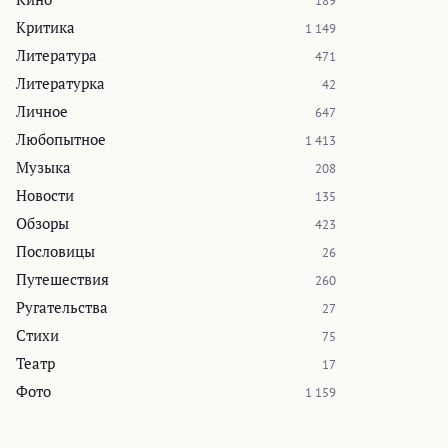
189
Критика
1 149
Литература
471
Литературка
42
Личное
647
Любопытное
1 413
Музыка
208
Новости
135
Обзоры
423
Пословицы
26
Путешествия
260
Ругательства
27
Стихи
75
Театр
17
Фото
1 159