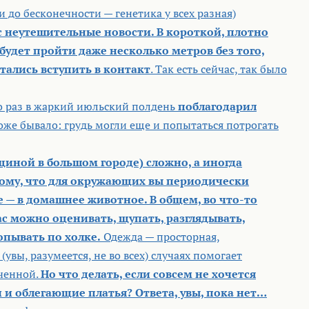
и до бесконечности — генетика у всех разная)
ас неутешительные новости. В короткой, плотно
будет пройти даже несколько метров без того,
тались вступить в контакт
. Так есть сейчас, так было
 раз в жаркий июльский полдень
поблагодарил
тоже бывало: грудь могли еще и попытаться потрогать
иной в большом городе) сложно, а иногда
тому, что для окружающих вы периодически
е — в домашнее животное. В общем, во что-то
с можно оценивать, щупать, разглядывать,
опывать по холке.
Одежда — просторная,
увы, разумеется, не во всех) случаях помогает
еченной.
Но что делать, если совсем не хочется
и облегающие платья? Ответа, увы, пока нет…