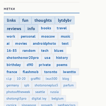
МЕТКИ
links
fun
thoughts
lytdybr
books
travel
reviews
info
work
personal
moscow
music
ai
movies
androidphoto
text
16-85
random
tech
blues
shotonhonor20pro
usa
history
birthday
d90
private
poems
france
flashmob
toronto
iwentto
r.i.p
10-20
graffiti
ixus500
blog
germany
spb
shotononeplus5
parfum
photooftheweek
seattle
russia
shotongt5pro
digital ixy
belgium
corsica
singapore
proverb
sanfrancisco