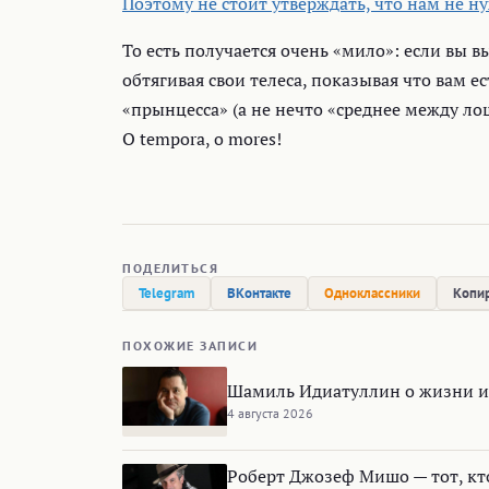
Поэтому не стоит утверждать, что нам не 
То есть получается очень «мило»: если вы 
обтягивая свои телеса, показывая что вам ес
«прынцесса» (а не нечто «среднее между ло
O tempora, o mores!
ПОДЕЛИТЬСЯ
Telegram
ВКонтакте
Одноклассники
Копир
ПОХОЖИЕ ЗАПИСИ
Шамиль Идиатуллин о жизни и
4 августа 2026
Роберт Джозеф Мишо — тот, кт