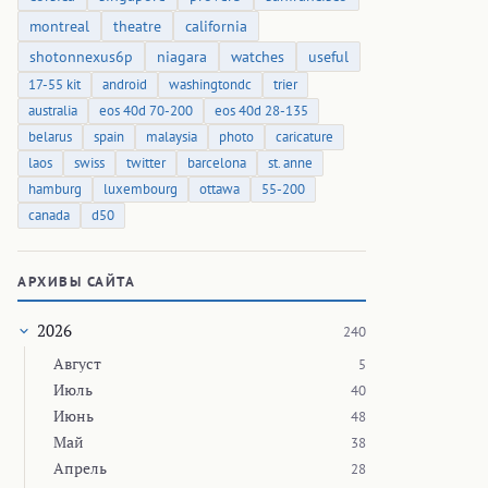
montreal
theatre
california
shotonnexus6p
niagara
watches
useful
17-55 kit
android
washingtondc
trier
australia
eos 40d 70-200
eos 40d 28-135
belarus
spain
malaysia
photo
caricature
laos
swiss
twitter
barcelona
st. anne
hamburg
luxembourg
ottawa
55-200
canada
d50
АРХИВЫ САЙТА
2026
240
Август
5
Июль
40
Июнь
48
Май
38
Апрель
28