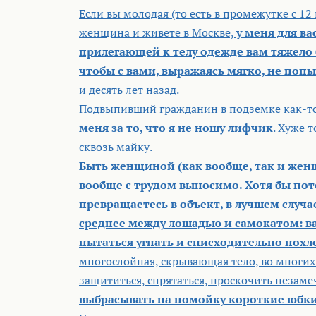
Если вы молодая (то есть в промежутке с 12 
женщина и живете в Москве,
у меня для в
прилегающей к телу одежде вам тяжело 
чтобы с вами, выражаясь мягко, не попы
и десять лет назад.
Подвыпивший гражданин в подземке как-то
меня за то, что я не ношу лифчик
. Хуже 
сквозь майку.
Быть женщиной (как вообще, так и женщ
вообще с трудом выносимо. Хотя бы по
превращаетесь в объект, в лучшем случа
среднее между лошадью и самокатом: ва
пытаться угнать и снисходительно похл
многослойная, скрывающая тело, во многих (
защититься, спрятаться, проскочить незам
выбрасывать на помойку короткие юбки 