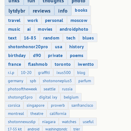
links
fun
thoughts
photo
books
lytdybr
reviews
info
travel
work
personal
moscow
music
ai
movies
androidphoto
text
16-85
random
tech
blues
shotonhonor20pro
usa
history
birthday
d90
private
poems
france
flashmob
toronto
iwentto
r.i.p
10-20
graffiti
ixus500
blog
germany
spb
shotononeplus5
parfum
photooftheweek
seattle
russia
shotongt5pro
digital ixy
belgium
corsica
singapore
proverb
sanfrancisco
montreal
theatre
california
shotonnexus6p
niagara
watches
useful
17-55 kit
android
washingtondc
trier