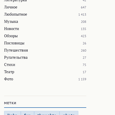
42
Личное
647
Любопытное
1 413
Музыка
208
Новости
135
Обзоры
423
Пословицы
26
Путешествия
260
Ругательства
27
Стихи
75
Театр
17
Фото
1 159
МЕТКИ