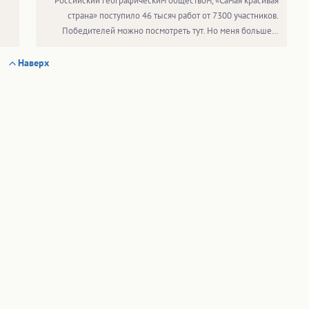
Российский географическим обществом, «Самая красивая
страна» поступило 46 тысяч работ от 7300 участников.
Победителей можно посмотреть тут. Но меня больше…
Наверх