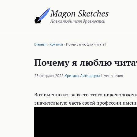
Перейти
Magon Sketches
к
содержимому
Лавка любителя древностей
Главная
Критика
Почему я люблю читать?
Почему я люблю чита
23 февраля 2025
·
Критика
,
Литература
·
1 мин чтения
Вот именно из-за всего этого нижеизложенн
значительную часть своей профессии именн