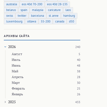
australia
eos 40d 70-200
eos 40d 28-135
belarus
spain
malaysia
caricature
laos
swiss
twitter
barcelona
st. anne
hamburg
luxembourg
ottawa
55-200
canada
d50
АРХИВЫ САЙТА
2026
240
Август
5
Июль
40
Июнь
48
Май
38
Апрель
28
Март
30
Февраль
25
Январь
26
2025
433