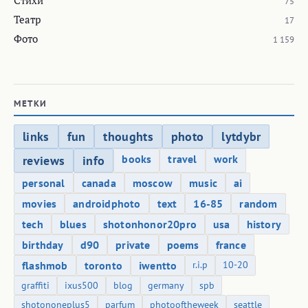
Стихи
75
Театр
17
Фото
1 159
МЕТКИ
links
fun
thoughts
photo
lytdybr
books
travel
work
reviews
info
personal
canada
moscow
music
ai
movies
androidphoto
text
16-85
random
tech
blues
shotonhonor20pro
usa
history
birthday
d90
private
poems
france
flashmob
toronto
iwentto
r.i.p
10-20
graffiti
ixus500
blog
germany
spb
shotononeplus5
parfum
photooftheweek
seattle