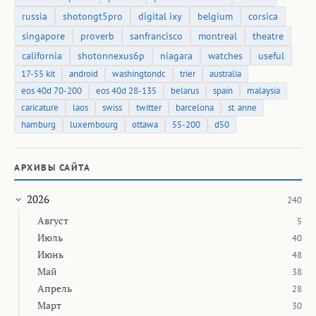
russia
shotongt5pro
digital ixy
belgium
corsica
singapore
proverb
sanfrancisco
montreal
theatre
california
shotonnexus6p
niagara
watches
useful
17-55 kit
android
washingtondc
trier
australia
eos 40d 70-200
eos 40d 28-135
belarus
spain
malaysia
caricature
laos
swiss
twitter
barcelona
st. anne
hamburg
luxembourg
ottawa
55-200
d50
АРХИВЫ САЙТА
2026
240
Август
5
Июль
40
Июнь
48
Май
38
Апрель
28
Март
30