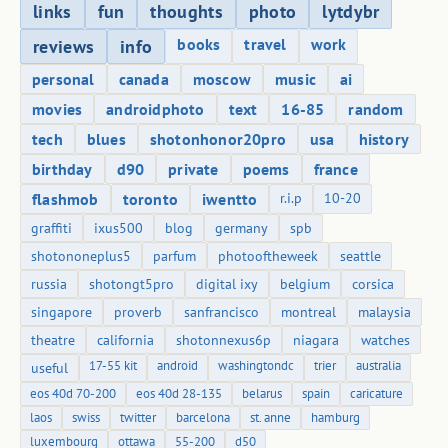
links
fun
thoughts
photo
lytdybr
books
travel
work
reviews
info
personal
canada
moscow
music
ai
movies
androidphoto
text
16-85
random
tech
blues
shotonhonor20pro
usa
history
birthday
d90
private
poems
france
flashmob
toronto
iwentto
r.i.p
10-20
graffiti
ixus500
blog
germany
spb
shotononeplus5
parfum
photooftheweek
seattle
russia
shotongt5pro
digital ixy
belgium
corsica
singapore
proverb
sanfrancisco
montreal
malaysia
theatre
california
shotonnexus6p
niagara
watches
17-55 kit
android
washingtondc
trier
australia
useful
eos 40d 70-200
eos 40d 28-135
belarus
spain
caricature
laos
swiss
twitter
barcelona
st. anne
hamburg
luxembourg
ottawa
55-200
d50