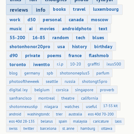
books
travel
luxembourg
reviews
info
work
d50
personal
canada
moscow
music
ai
movies
androidphoto
text
55-200
16-85
random
tech
blues
shotonhonor20pro
usa
history
birthday
d90
private
poems
france
flashmob
toronto
iwentto
r.i.p
10-20
graffiti
ixus500
blog
germany
spb
shotononeplus5
parfum
photooftheweek
seattle
russia
shotongt5pro
digital ixy
belgium
corsica
singapore
proverb
sanfrancisco
montreal
theatre
california
17-55 kit
shotonnexus6p
niagara
watches
useful
android
washingtondc
trier
australia
eos 40d 70-200
eos 40d 28-135
belarus
spain
malaysia
caricature
laos
swiss
twitter
barcelona
st. anne
hamburg
ottawa