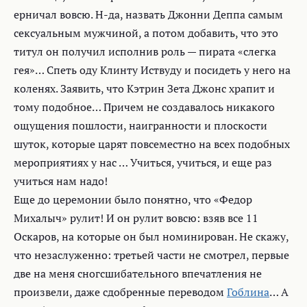
ерничал вовсю. Н-да, назвать Джонни Деппа самым
сексуальным мужчиной, а потом добавить, что это
титул он получил исполнив роль — пирата «слегка
гея»… Спеть оду Клинту Иствуду и посидеть у него на
коленях. Заявить, что Кэтрин Зета Джонс храпит и
тому подобное… Причем не создавалось никакого
ощущения пошлости, наигранности и плоскости
шуток, которые царят повсеместно на всех подобных
мероприятиях у нас … Учиться, учиться, и еще раз
учиться нам надо!
Еще до церемонии было понятно, что «Федор
Михалыч» рулит! И он рулит вовсю: взяв все 11
Оскаров, на которые он был номинирован. Не скажу,
что незаслуженно: третьей части не смотрел, первые
две на меня сногсшибательного впечатления не
произвели, даже сдобренные переводом
Гоблина
… А