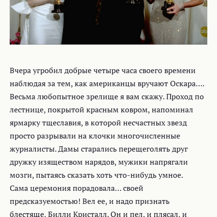
Вчера угробил добрые четыре часа своего времени
наблюдая за тем, как американцы вручают Оскара….
Весьма любопытное зрелище я вам скажу. Проход по
лестнице, покрытой красным ковром, напоминал
ярмарку тщеславия, в которой несчастных звезд
просто разрывали на клочки многочисленные
журналисты. Дамы старались перещеголять друг
дружку изяществом нарядов, мужики напрягали
мозги, пытаясь сказать хоть что-нибудь умное.
Сама церемония порадовала… своей
предсказуемостью!
Вел ее, и надо признать
блестяще, Билли Кристалл. Он и пел, и плясал, и