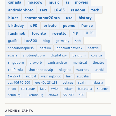
canada
moscow
music
ai
movies
androidphoto
text
16-85
random
tech
blues
shotonhonor20pro
usa
history
birthday
d90
private
poems
france
flashmob
toronto
iwentto
r.i.p
10-20
graffiti
ixus500
blog
germany
spb
shotononeplus5
parfum
photooftheweek
seattle
russia
shotongt5pro
digital ixy
belgium
corsica
singapore
proverb
sanfrancisco
montreal
theatre
california
shotonnexus6p
niagara
watches
useful
17-55 kit
android
washingtondc
trier
australia
eos 40d 70-200
eos 40d 28-135
belarus
spain
malaysia
photo
caricature
laos
swiss
twitter
barcelona
st. anne
hamburg
luxembourg
ottawa
55-200
d50
АРХИВЫ САЙТА