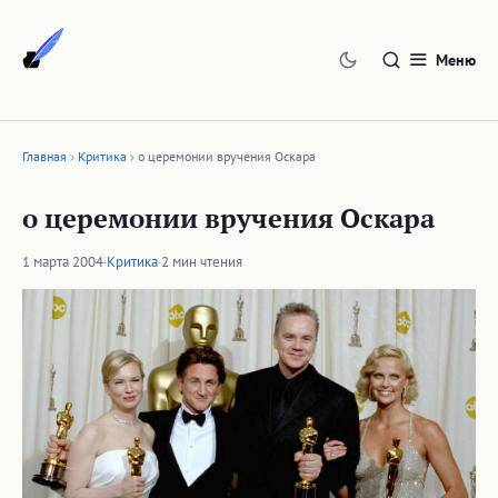
Перейти
к
Меню
содержимому
Главная
Критика
о церемонии вручения Оскара
о церемонии вручения Оскара
1 марта 2004
·
Критика
·
2 мин чтения