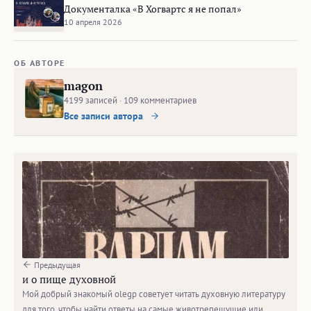
Документалка «В Хогвартс я не попал»
10 апреля 2026
ОБ АВТОРЕ
magon
4199 записей · 109 комментариев
Все записи автора
Предыдущая
и о пище духовной
Мой добрый знакомый olegp советует читать духовную литературу
для того, чтобы найти ответы на самые животрепещущие или